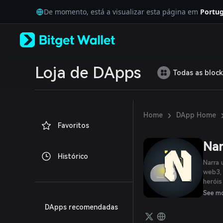
English
De momento, está a visualizar esta página em
Portug
日本語
Tiếng Việt
Русский
Español (Latinoamérica)
Türkçe
Italiano
Loja de DApps
Todas as block
Français
Deutsch
简体中文
繁體中文
›
Home
DApp Home
Português (Portugal)
Favoritos
Bahasa Indonesia
ภาษาไทย
Nar
العربية
Histórico
हिन्दी
Narra 
বাংলা
web3, 
heróis
Español
treina
Português (Brasil)
See m
evolue
Español (Argentina)
DApps recomendadas
intel
comun