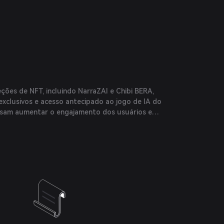
eções de NFT, incluindo NarraZAI e Chibi BERA,
exclusivos e acesso antecipado ao jogo de IA do
visam aumentar o engajamento dos usuários e
de vibrante em torno do ecossistema do Narra.