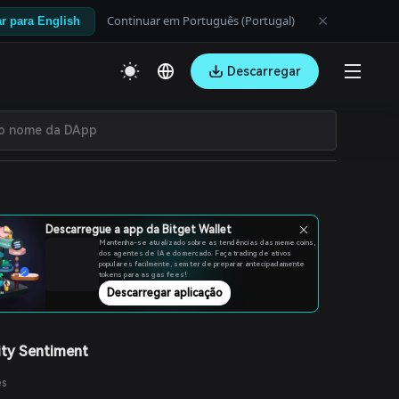
Continuar em Português (Portugal)
r para English
Descarregar
Descarregue a app da Bitget Wallet
Mantenha-se atualizado sobre as tendências das meme coins,
dos agentes de IA e do mercado. Faça trading de ativos
populares facilmente, sem ter de preparar antecipadamente
tokens para as gas fees!
Descarregar aplicação
ty Sentiment
es