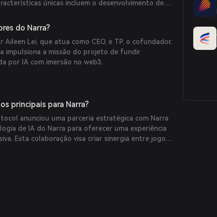
racterísticas únicas incluem o desenvolvimento de
criação de conteúdo impulsionada pela comunidade e
avançadas de IA para aumentar o engajamento do
res do Narra?
r Aileen Lei, que atua como CEO, e TP, o cofundador.
a impulsiona a missão do projeto de fundir
da por IA com imersão no web3.
os principais para Narra?
tocol anunciou uma parceria estratégica com Narra
logia de IA do Narra para oferecer uma experiência
siva. Esta colaboração visa criar sinergia entre jogos
as possibilidades na indústria de GameFi.