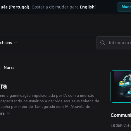
uês (Portugal)
. Gostaria de mudar para
English
?
Muda
chains
›
Narra
ra
une a gamificação impulsionada por IA com a imersão
capacitando os usuários a dar vida aos seus tokens de
 alpha por meio do Tamagotchi com IA. Através de
mento gamificado e experiências interativas, esses heróis
ore
Communi
m, e os usuários criam sua própria propriedade
ectual enquanto mergulham mais profundamente nas
28.35K Vot
idades Web3.