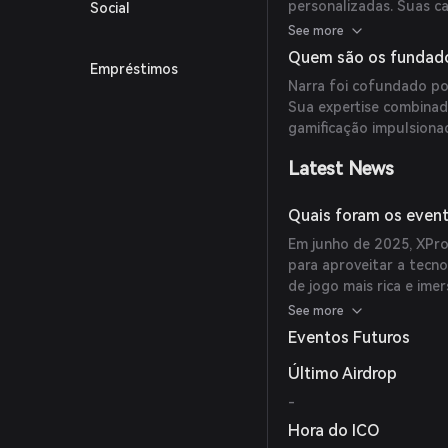
personalizadas. Suas ca
Social
personalidades de IA, 
See more
o uso de tecnologias 
Quem são os fundado
Empréstimos
usuário.
Narra foi cofundado po
Sua expertise combinad
gamificação impulsiona
Latest News
Quais foram os event
Em junho de 2025, XPro
para aproveitar a tecno
de jogo mais rica e imer
e IA, desbloqueando nov
See more
Eventos Futuros
Último Airdrop
-
Hora do ICO