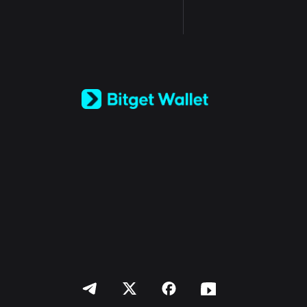
English
日本語
Tiếng Việt
Русский
Español (Latinoamérica)
Türkçe
Italiano
Français
Deutsch
简体中文
繁體中文
Português (Portugal)
Bahasa Indonesia
ภาษาไทย
العربية
हिन्दी
বাংলা
Español
Português (Brasil)