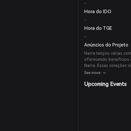
-
Hora do IDO
-
Hora do TGE
-
Anúncios do Projeto
Narra lançou várias col
oferecendo benefícios 
Narra. Essas coleções 
fomentar uma comunida
See more
Upcoming Events