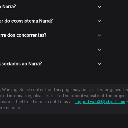
o Narra?
ar do ecossistema Narra?
arra dos concorrentes?
associados ao Narra?
sk Warning: Some content on this page may be assisted or generated 
ed information, please refer to the official website of the project.
curacies, feel free to reach out to us at
support.web3@bitget.com
—
re needed.