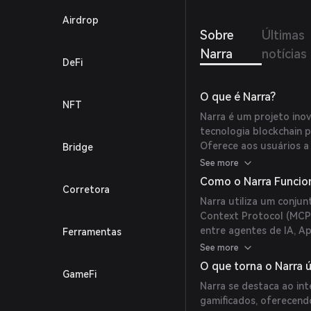
Airdrop
Sobre
Últimas
Narra
notícias
DeFi
O que é Narra?
NFT
Narra é um projeto inova
tecnologia blockchain pa
Oferece aos usuários a
Bridge
contribuindo para o de
See more
de IA.
Como o Narra Funcio
Corretora
Narra utiliza um conjun
Context Protocol (MCP)
entre agentes de IA, A
Ferramentas
de ativos, Redes Neura
See more
complexos, Comunicaçã
O que torna o Narra 
GameFi
entre agentes de IA, IA
Narra se destaca ao int
tomada de decisão, e AI
gamificados, oferecendo