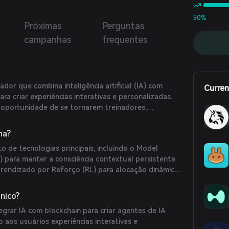
50%
Próximas
Perguntas
campanhas
frequentes
dor que combina inteligência artificial (IA) com
Curren
ra criar experiências interativas e personalizadas.
 oportunidade de se tornarem treinadores,
senvolvimento e aprimoramento de personalidades
na?
to de tecnologias principais, incluindo o Model
 para manter a consciência contextual persistente
prendizado por Reforço (RL) para alocação dinâmica
is de Grafos (GNN) para modelar relacionamentos
o Agente-a-Agente (A2A) para colaboração fluida
único?
 Explicável (XAI) para elucidar os processos de
egrar IA com blockchain para criar agentes de IA
Ops para aprimorar a inteligência operacional.
 aos usuários experiências interativas e