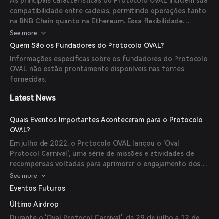
As principais características do Protocolo OVAL incluem sua
compatibilidade entre cadeias, permitindo operações tanto
na BNB Chain quanto na Ethereum. Essa flexibilidade
permite que os usuários participem da negociação de
See more
derivativos em múltiplos ecossistemas blockchain.
Quem São os Fundadores do Protocolo OVAL?
Informações específicas sobre os fundadores do Protocolo
OVAL não estão prontamente disponíveis nas fontes
fornecidas.
Latest News
Quais Eventos Importantes Aconteceram para o Protocolo
OVAL?
Em julho de 2022, o Protocolo OVAL lançou o 'Oval
Protocol Carnival', uma série de missões e atividades de
recompensas voltadas para aprimorar o engajamento dos
usuários e promover as funcionalidades da plataforma.
See more
Eventos Futuros
Último Airdrop
Durante o 'Oval Protocol Carnival', de 29 de julho a 12 de