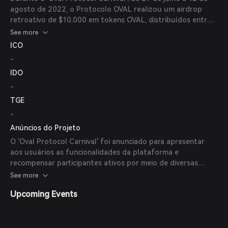
agosto de 2022, o Protocolo OVAL realizou um airdrop
retroativo de $10.000 em tokens OVAL, distribuídos entre
1.000 sortudos participantes.
See more
ICO
-
IDO
-
TGE
-
Anúncios do Projeto
O 'Oval Protocol Carnival' foi anunciado para apresentar
aos usuários as funcionalidades da plataforma e
recompensar participantes ativos por meio de diversas
missões e airdrops.
See more
Upcoming Events