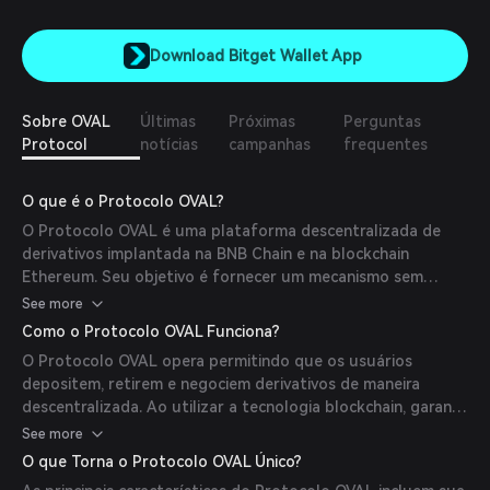
Download Bitget Wallet App
Sobre OVAL
Últimas
Próximas
Perguntas
Protocol
notícias
campanhas
frequentes
O que é o Protocolo OVAL?
O Protocolo OVAL é uma plataforma descentralizada de
derivativos implantada na BNB Chain e na blockchain
Ethereum. Seu objetivo é fornecer um mecanismo sem
confiança para negociação de ativos, garantindo verdadeira
See more
descentralização no mercado de derivativos.
Como o Protocolo OVAL Funciona?
O Protocolo OVAL opera permitindo que os usuários
depositem, retirem e negociem derivativos de maneira
descentralizada. Ao utilizar a tecnologia blockchain, garante
transparência e segurança em todas as transações.
See more
O que Torna o Protocolo OVAL Único?