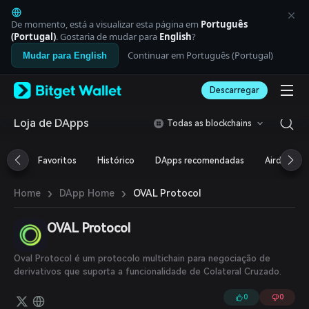
English
日本語
De momento, está a visualizar esta página em
Português
Tiếng Việt
(Portugal)
. Gostaria de mudar para
English
?
Русский
Continuar em Português (Portugal)
Mudar para English
Español (Latinoamérica)
Türkçe
Descarregar
Italiano
Français
Deutsch
Loja de DApps
Todas as blockchains
简体中文
繁體中文
Favoritos
Histórico
DApps recomendadas
Airdrop
Português (Portugal)
Bahasa Indonesia
›
›
OVAL Protocol
Home
DApp Home
ภาษาไทย
العربية
हिन्दी
OVAL Protocol
বাংলা
Español
Oval Protocol é um protocolo multichain para negociação de
Português (Brasil)
derivativos que suporta a funcionalidade de Colateral Cruzado.
Español (Argentina)
0
0