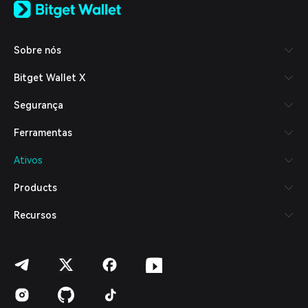
日本語
Tiếng Việt
Русский
Sobre nós
Español (Latinoamérica)
Türkçe
Bitget Wallet X
Italiano
Français
Segurança
Deutsch
简体中文
Ferramentas
繁體中文
Português (Portugal)
Ativos
Bahasa Indonesia
ภาษาไทย
Products
العربية
हिन्दी
Recursos
বাংলা
Español
Português (Brasil)
Español (Argentina)