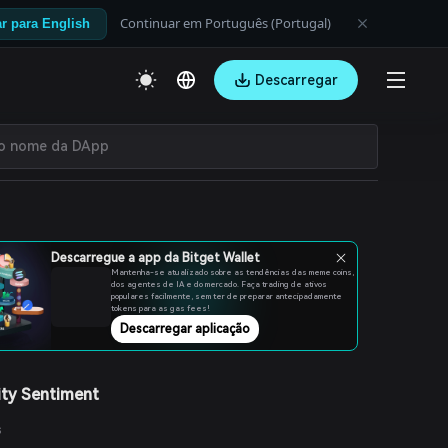
Continuar em Português (Portugal)
r para English
Descarregar
Descarregue a app da Bitget Wallet
Mantenha-se atualizado sobre as tendências das meme coins,
dos agentes de IA e do mercado. Faça trading de ativos
populares facilmente, sem ter de preparar antecipadamente
tokens para as gas fees!
Descarregar aplicação
ty Sentiment
s