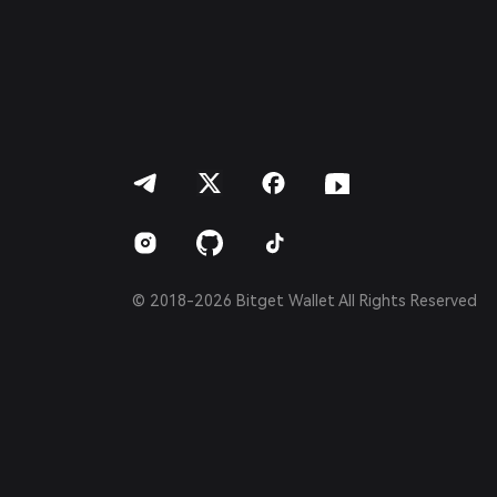
繁體中文
Português (Portugal)
Bahasa Indonesia
ภาษาไทย
العربية
हिन्दी
বাংলা
Español
Português (Brasil)
Español (Argentina)
© 2018-2026 Bitget Wallet All Rights Reserved