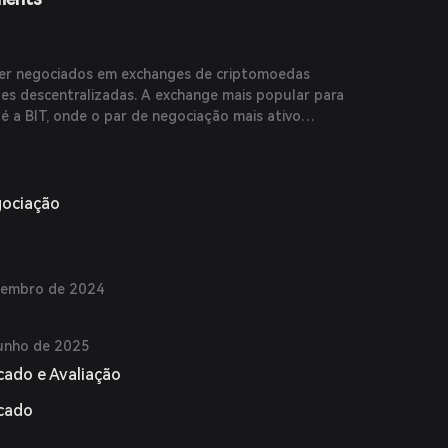
er negociados em exchanges de criptomoedas
ges descentralizadas. A exchange mais popular para
é a BIT, onde o par de negociação mais ativo
me de negociação de $39.473,39 nas últimas 24
opulares incluem LBank e Raydium.
gociação
zembro de 2024
unho de 2025
cado e Avaliação
rcado