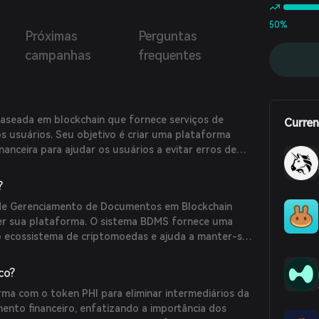
alizados utilizando seu ENS e reivindicar objetos dentro
o com base na atividade de sua carteira. Esses objetos
50%
Próximas
Perguntas
 então ser usados para construir mundos Web3 que
strem suas identidades on-chain.
campanhas
frequentes
aseada em blockchain que fornece serviços de
Curren
os usuários. Seu objetivo é criar uma plataforma
nanceira para ajudar os usuários a evitar erros de
is e resolver questões fundamentais na indústria
?
 de Gerenciamento de Documentos em Blockchain
er sua plataforma. O sistema BDMS fornece uma
o ecossistema de criptomoedas e ajuda a manter-se
ão da indústria financeira. Ao aproveitar a
Phi visa tornar as atividades de gestão mais fáceis
co?
eiros e eliminar custos relacionados a papel.
rma com o token PHI para eliminar intermediários da
ento financeiro, enfatizando a importância dos