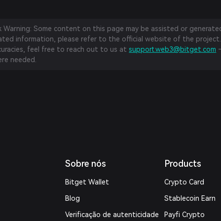
sk Warning: Some content on this page may be assisted or generated 
ed information, please refer to the official website of the project.
curacies, feel free to reach out to us at
support.web3@bitget.com
—
re needed.
Sobre nós
Products
Bitget Wallet
Crypto Card
Blog
Stablecoin Earn
Verificação de autenticidade
Payfi Crypto