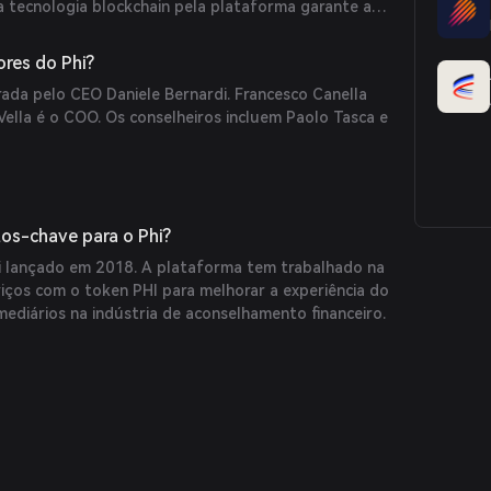
da tecnologia blockchain pela plataforma garante a
rnando as informações registradas imutáveis.
res do Phi?
rada pelo CEO Daniele Bernardi. Francesco Canella
Vella é o COO. Os conselheiros incluem Paolo Tasca e
os-chave para o Phi?
i lançado em 2018. A plataforma tem trabalhado na
viços com o token PHI para melhorar a experiência do
rmediários na indústria de aconselhamento financeiro.