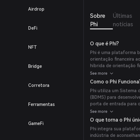
person
Airdrop
do jog
Sobre
Últimas
podem
demon
Phi
notícias
DeFi
O que é Phi?
NFT
Phi é uma plataforma b
orientação financeira a
híbrida de orientação fi
Bridge
finanças comportamenta
See more
financeira.
Como o Phi Funciona
Corretora
Phi utiliza um Sistema
(BDMS) para desenvolv
porta de entrada para 
Ferramentas
atualizado com a evoluç
See more
tecnologia blockchain, 
O que torna o Phi úni
GameFi
para conselheiros financ
Phi integra sua platafo
indústria de aconselham