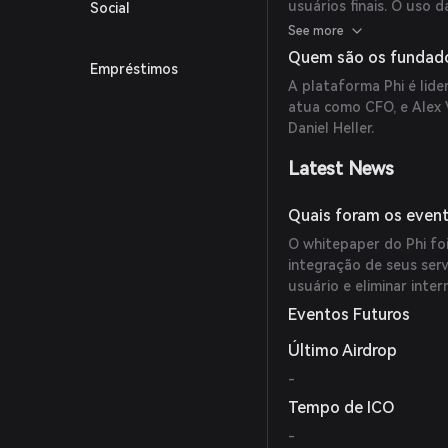
usuários finais. O uso 
Social
segurança dos dados to
See more
Quem são os fundado
Empréstimos
A plataforma Phi é lide
atua como CFO, e Alex 
Daniel Heller.
Latest News
Quais foram os event
O whitepaper do Phi fo
integração de seus ser
usuário e eliminar inte
Eventos Futuros
Último Airdrop
-
Tempo de ICO
-