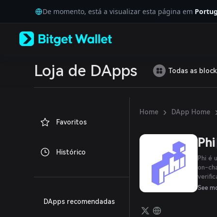
English
De momento, está a visualizar esta página em
Portug
日本語
Tiếng Việt
Русский
Español (Latinoamérica)
Türkçe
Italiano
Loja de DApps
Todas as block
Français
Deutsch
简体中文
繁體中文
›
Home
DApp Home
Português (Portugal)
Favoritos
Bahasa Indonesia
ภาษาไทย
Phi
العربية
Histórico
हिन्दी
Phi é 
বাংলা
on-cha
verifi
Español
suas i
Português (Brasil)
See m
diver
Español (Argentina)
DApps recomendadas
positi
de re