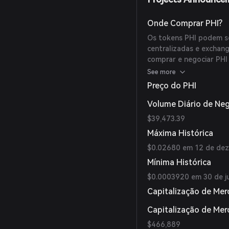
Onde Comprar PHI?
Os tokens PHI podem s
centralizadas e exchan
comprar e negociar PHI 
PHI/USDT teve um volu
See more
horas. Outras opções p
Preço do PHI
Volume Diário de Ne
$39,473.39
Máxima Histórica
$0.02680 em 12 de de
Mínima Histórica
$0.0003920 em 30 de j
Capitalização de Mer
Capitalização de Me
$466,889