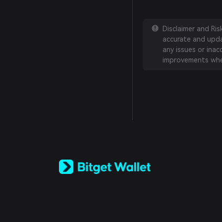
Disclaimer and Ri
accurate and updat
any issues or inac
improvements whe
English
日本語
Tiếng Việt
Русский
Español (Latinoamérica)
Türkçe
Italiano
Français
Deutsch
简体中文