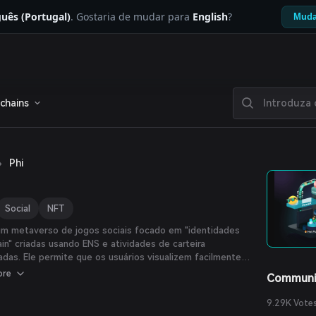
uês (Portugal)
. Gostaria de mudar para
English
?
Muda
chains
›
Phi
Social
NFT
um metaverso de jogos sociais focado em "identidades
in" criadas usando ENS e atividades de carteira
cadas. Ele permite que os usuários visualizem facilmente
dentidades on-chain e os incentiva a interagir com
ore
Communi
sos protocolos Web3, proporcionando um feedback
vo para todos os protocolos e assim acelerando o efeito
9.29K Vote
de do Web3. Com o Phi, os usuários podem gerar espaços