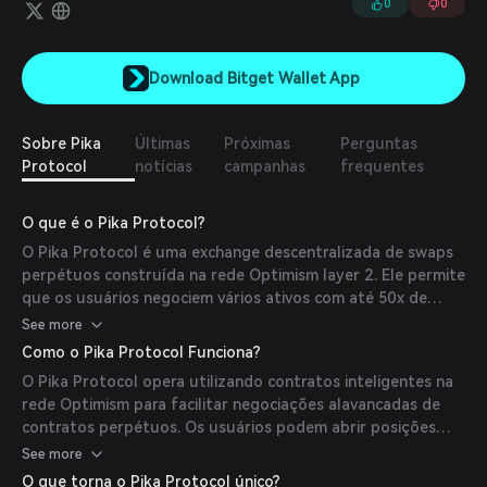
0
0
Download Bitget Wallet App
Sobre Pika
Últimas
Próximas
Perguntas
Protocol
notícias
campanhas
frequentes
O que é o Pika Protocol?
O Pika Protocol é uma exchange descentralizada de swaps
perpétuos construída na rede Optimism layer 2. Ele permite
que os usuários negociem vários ativos com até 50x de
alavancagem, oferecendo alta liquidez e experiências de
See more
negociação eficientes.
Como o Pika Protocol Funciona?
O Pika Protocol opera utilizando contratos inteligentes na
rede Optimism para facilitar negociações alavancadas de
contratos perpétuos. Os usuários podem abrir posições
longas ou curtas em vários ativos, com as negociações
See more
liquidadas na cadeia, garantindo transparência e segurança.
O que torna o Pika Protocol único?