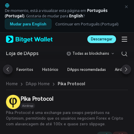
English
日本語
De momento, está a visualizar esta página em
Português
Tiếng Việt
(Portugal)
. Gostaria de mudar para
English
?
Русский
Continuar em Português (Portugal)
Mudar para English
Español (Latinoamérica)
Türkçe
Descarregar
Italiano
Français
Deutsch
Loja de DApps
Todas as blockchains
简体中文
繁體中文
Favoritos
Histórico
DApps recomendadas
Airdrop
Português (Portugal)
Bahasa Indonesia
›
›
Pika Protocol
Home
DApp Home
ภาษาไทย
العربية
हिन्दी
Pika Protocol
বাংলা
Airdrop
Español
Pika Protocol é uma exchange para swaps perpétuos na
Português (Brasil)
Optimism, permitindo que os usuários negociem Forex e Cripto
Español (Argentina)
com alavancagem de até 100x e quase zero slippage.