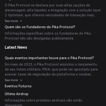
O Pika Protocol se destaca por suas altas opções de
alavancagem, alta liquidez e integração com a solução layer
2 Optimism, que oferece velocidades de transação mais
rápidas e taxas mais baixas em comparação com a mainnet
See more
do Ethereum.
Quem são os Fundadores do Pika Protocol?
Informações específicas sobre os fundadores do Pika
Protocol não são divulgadas publicamente.
Latest News
Quais eventos importantes houve para o Pika Protocol?
Em maio de 2023, o Pika Protocol anunciou o lançamento
de seu token utilitário, PIKA, que pode ser apostado para
acessar taxas de negociação da plataforma e receber
descontos nessas taxas. Além disso, está planejado que o
See more
PIKA sirva como token de gás para a futura PIKA Chain
Eventos Futuros
construída sobre o OP Stack.
Último Airdrop
Informações sobre próximos airdrops não estão
disponíveis.