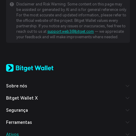
Disclaimer and Risk Warning: Some content on this page may
be assisted or generated by AI and is for general reference only.
For the most accurate and updated information, please refer to
the official website of the project. Bitget Wallet values every
partnership. If you notice any issues or inaccuracies, feel free to
reach out to us at
support.web3@bitget.com
— we appreciate
your feedback and will make improvements where needed.
English
日本語
Tiếng Việt
Русский
Sobre nós
Español (Latinoamérica)
Türkçe
Bitget Wallet X
Italiano
Français
Segurança
Deutsch
简体中文
Ferramentas
繁體中文
Português (Portugal)
Ativos