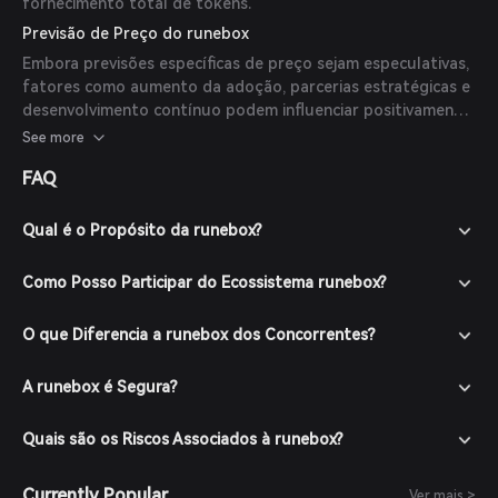
fornecimento total de tokens.
Previsão de Preço do runebox
Embora previsões específicas de preço sejam especulativas,
fatores como aumento da adoção, parcerias estratégicas e
desenvolvimento contínuo podem influenciar positivamente
o valor do token. No entanto, é importante notar que o
See more
mercado de criptomoedas é altamente volátil, e nenhuma
FAQ
previsão confiável está disponível atualmente por
especialistas ou publicações dignas de confiança.
Qual é o Propósito da runebox?
Como Posso Participar do Ecossistema runebox?
O que Diferencia a runebox dos Concorrentes?
A runebox é Segura?
Quais são os Riscos Associados à runebox?
Currently Popular
Ver mais >