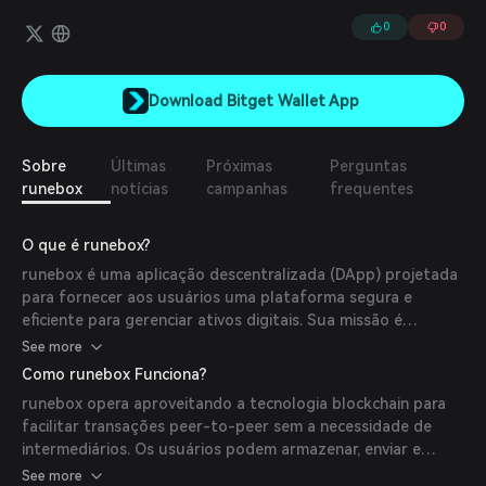
de dados e um nome únicos para que todos possam participar de
forma justa.
0
0
Download Bitget Wallet App
Sobre
Últimas
Próximas
Perguntas
runebox
notícias
campanhas
frequentes
O que é runebox?
runebox é uma aplicação descentralizada (DApp) projetada
para fornecer aos usuários uma plataforma segura e
eficiente para gerenciar ativos digitais. Sua missão é
simplificar as transações de criptomoedas e melhorar a
See more
experiência do usuário por meio de tecnologia inovadora.
Como runebox Funciona?
runebox opera aproveitando a tecnologia blockchain para
facilitar transações peer-to-peer sem a necessidade de
intermediários. Os usuários podem armazenar, enviar e
receber várias criptomoedas com segurança dentro da
See more