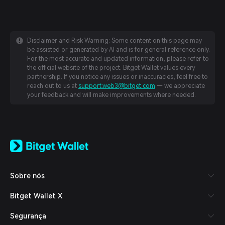
Disclaimer and Risk Warning: Some content on this page may
be assisted or generated by AI and is for general reference only.
For the most accurate and updated information, please refer to
the official website of the project. Bitget Wallet values every
partnership. If you notice any issues or inaccuracies, feel free to
reach out to us at
support.web3@bitget.com
— we appreciate
your feedback and will make improvements where needed.
English
日本語
Tiếng Việt
Русский
Sobre nós
Español (Latinoamérica)
Türkçe
Bitget Wallet X
Italiano
Français
Segurança
Deutsch