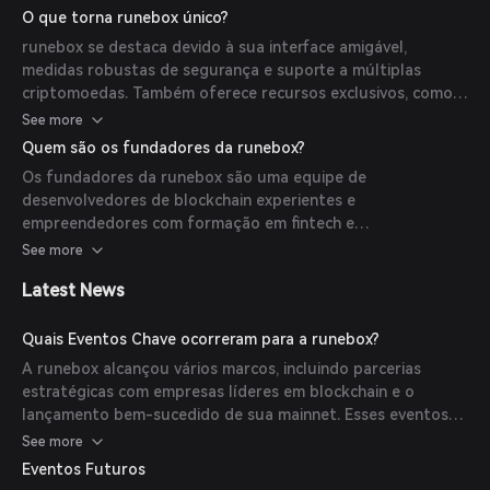
plataforma.
O que torna runebox único?
runebox se destaca devido à sua interface amigável,
medidas robustas de segurança e suporte a múltiplas
criptomoedas. Também oferece recursos exclusivos, como
rastreamento integrado de portfólio e dados de mercado
See more
em tempo real.
Quem são os fundadores da runebox?
Os fundadores da runebox são uma equipe de
desenvolvedores de blockchain experientes e
empreendedores com formação em fintech e
cibersegurança. Sua expertise combinada foi fundamental
See more
para criar uma plataforma confiável e inovadora.
Latest News
Quais Eventos Chave ocorreram para a runebox?
A runebox alcançou vários marcos, incluindo parcerias
estratégicas com empresas líderes em blockchain e o
lançamento bem-sucedido de sua mainnet. Esses eventos
contribuíram significativamente para seu crescimento e
See more
adoção.
Eventos Futuros