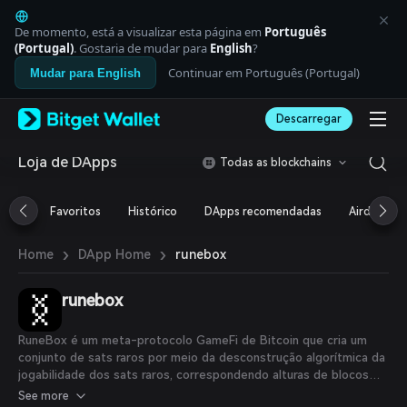
English
日本語
De momento, está a visualizar esta página em
Português
Tiếng Việt
(Portugal)
. Gostaria de mudar para
English
?
Русский
Continuar em Português (Portugal)
Mudar para English
Español (Latinoamérica)
Türkçe
Descarregar
Italiano
Français
Deutsch
Loja de DApps
Todas as blockchains
简体中文
繁體中文
Favoritos
Histórico
DApps recomendadas
Airdrop
Português (Portugal)
Bahasa Indonesia
›
›
runebox
Home
DApp Home
ภาษาไทย
العربية
हिन्दी
runebox
বাংলা
Español
RuneBox é um meta-protocolo GameFi de Bitcoin que cria um
Português (Brasil)
conjunto de sats raros por meio da desconstrução algorítmica da
Español (Argentina)
jogabilidade dos sats raros, correspondendo alturas de blocos
aos números do RuneBox. Cada RuneBox recebe uma coordenada
See more