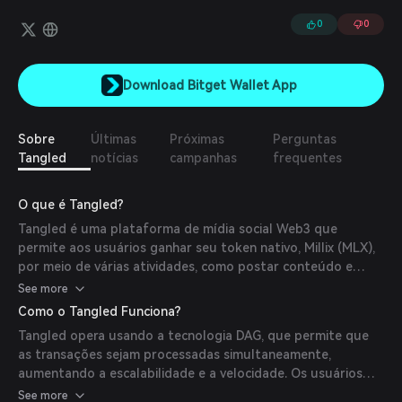
0
0
Download Bitget Wallet App
Sobre
Últimas
Próximas
Perguntas
Tangled
notícias
campanhas
frequentes
O que é Tangled?
Tangled é uma plataforma de mídia social Web3 que
permite aos usuários ganhar seu token nativo, Millix (MLX),
por meio de várias atividades, como postar conteúdo e
operar um nó. Ao contrário das plataformas tradicionais de
See more
mídia social, Tangled utiliza a tecnologia Directed Acyclic
Como o Tangled Funciona?
Graph (DAG) em vez de blockchain, possibilitando
Tangled opera usando a tecnologia DAG, que permite que
velocidades de transação mais rápidas e escalabilidade. A
as transações sejam processadas simultaneamente,
plataforma foi lançada em janeiro de 2023 e tem evoluído
aumentando a escalabilidade e a velocidade. Os usuários
rapidamente para oferecer múltiplas oportunidades de
podem ganhar tokens MLX ao participarem de atividades
See more
ganho aos seus usuários.