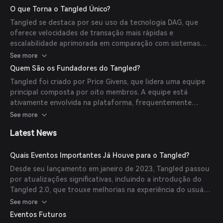
como postar conteúdo, operar um nó Tangled, participar do
O que Torna o Tangled Único?
Tangled Search e interagir com o Tangled Social. A
Tangled se destaca por seu uso da tecnologia DAG, que
plataforma é projetada para ser amigável, não exigindo
oferece velocidades de transação mais rápidas e
conhecimento prévio de criptomoedas ou expertise técnica
escalabilidade aprimorada em comparação com sistemas
para participar e se beneficiar de seus recursos.
tradicionais de blockchain. A plataforma proporciona
See more
múltiplas formas para os usuários ganharem tokens MLX,
Quem São os Fundadores do Tangled?
incluindo operar um nó, interagir com conteúdo social e
Tangled foi criado por Price Givens, que lidera uma equipe
participar da busca descentralizada. Além disso, a
principal composta por oito membros. A equipe está
integração de diversas funcionalidades de ganho em uma
ativamente envolvida na plataforma, frequentemente
única plataforma cria um ecossistema abrangente para os
interagindo com a comunidade para fornecer suporte e
See more
usuários.
atualizações. A expertise combinada abrange diversos
Latest News
campos, contribuindo para o desenvolvimento contínuo e a
inovação da plataforma.
Quais Eventos Importantes Já Houve para o Tangled?
Desde seu lançamento em janeiro de 2023, Tangled passou
por atualizações significativas, incluindo a introdução do
Tangled 2.0, que trouxe melhorias na experiência do usuário
e nas oportunidades de ganho. A plataforma também
See more
ampliou suas funcionalidades para incluir o Tangled Search
Eventos Futuros
e o Tangled Social, enriquecendo ainda mais o ecossistema