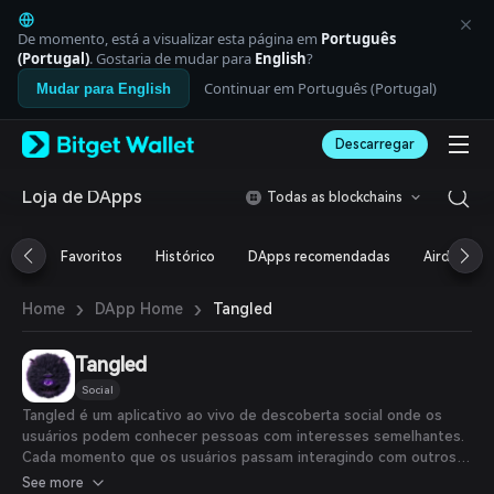
English
日本語
De momento, está a visualizar esta página em
Português
Tiếng Việt
(Portugal)
. Gostaria de mudar para
English
?
Русский
Continuar em Português (Portugal)
Mudar para English
Español (Latinoamérica)
Türkçe
Descarregar
Italiano
Français
Deutsch
Loja de DApps
Todas as blockchains
简体中文
繁體中文
Favoritos
Histórico
DApps recomendadas
Airdrop
Português (Portugal)
Bahasa Indonesia
›
›
Tangled
Home
DApp Home
ภาษาไทย
العربية
हिन्दी
Tangled
বাংলা
Social
Español
Tangled é um aplicativo ao vivo de descoberta social onde os
Português (Brasil)
usuários podem conhecer pessoas com interesses semelhantes.
Español (Argentina)
Cada momento que os usuários passam interagindo com outros
no Tangled é monetizado e recompensado.
See more