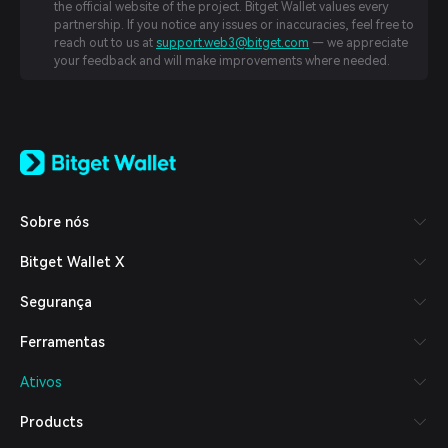
the official website of the project. Bitget Wallet values every
partnership. If you notice any issues or inaccuracies, feel free to
reach out to us at
support.web3@bitget.com
— we appreciate
your feedback and will make improvements where needed.
English
日本語
Tiếng Việt
Русский
Sobre nós
Español (Latinoamérica)
Türkçe
Bitget Wallet X
Italiano
Français
Segurança
Deutsch
简体中文
Ferramentas
繁體中文
Português (Portugal)
Ativos
Bahasa Indonesia
ภาษาไทย
Products
العربية