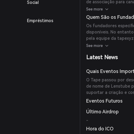
de associação para cana
Social
usuários e apoiar criad
See more
vídeos curtos chamados 
Quem São os Fundad
Empréstimos
recursos de compartilh
Os fundadores específi
disponíveis. No entanto
pela equipe da tapexyz
GitHub.
See more
Latest News
Quais Eventos Impor
O Tape passou por dese
de nome de Lenstube pa
suportar a criação e c
Eventos Futuros
Último Airdrop
-
Hora do ICO