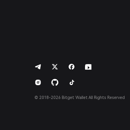
Français
Deutsch
简体中文
繁體中文
Português (Portugal)
Bahasa Indonesia
ภาษาไทย
العربية
हिन्दी
বাংলা
Español
Português (Brasil)
Español (Argentina)
© 2018-2026 Bitget Wallet All Rights Reserved