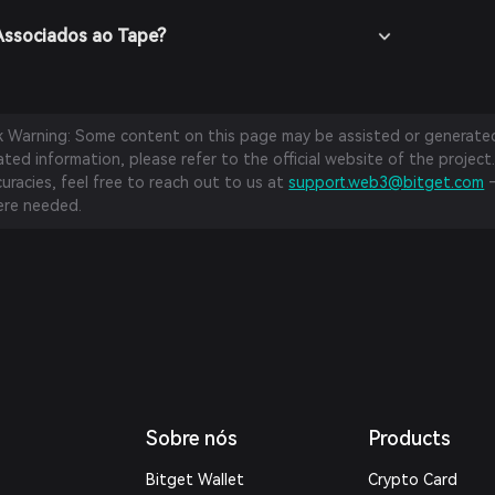
Associados ao Tape?
sk Warning: Some content on this page may be assisted or generated 
ed information, please refer to the official website of the project.
curacies, feel free to reach out to us at
support.web3@bitget.com
—
re needed.
Sobre nós
Products
Bitget Wallet
Crypto Card