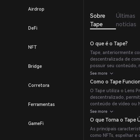
favori
Airdrop
formas
Sobre
Últimas
descen
criado
Tape
notícias
meio 
DeFi
O que é o Tape?
NFT
Tape, anteriormente c
descentralizada de com
possuir seu conteúdo, 
Bridge
sobre o Lens Protocol 
See more
armazenamento permane
Como o Tape Funcio
Corretora
usuários.
O Tape utiliza o Lens P
descentralizado, permit
conteúdo de vídeo ou N
Ferramentas
conteúdo é armazenado
See more
criadores mantenham a 
O que Torna o Tape 
GameFi
As principais caracterí
como NFTs, espelhar e 