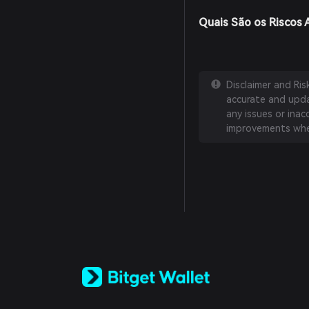
Quais São os Riscos 
Disclaimer and Ri
accurate and updat
any issues or inac
improvements whe
English
日本語
Tiếng Việt
Русский
Español (Latinoamérica)
Türkçe
Italiano