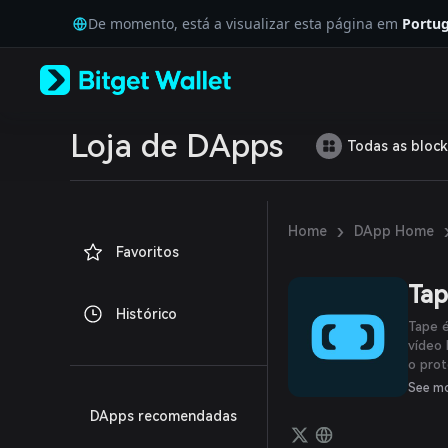
English
De momento, está a visualizar esta página em
Portug
日本語
Tiếng Việt
Русский
Español (Latinoamérica)
Türkçe
Italiano
Loja de DApps
Todas as block
Français
Deutsch
简体中文
繁體中文
›
Home
DApp Home
Português (Portugal)
Favoritos
Bahasa Indonesia
ภาษาไทย
Ta
العربية
Histórico
हिन्दी
Tape é
বাংলা
vídeo
o prot
Español
podem
Português (Brasil)
See m
armaz
Español (Argentina)
DApps recomendadas
baixas
os es