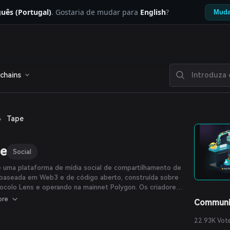
uês (Portugal)
. Gostaria de mudar para
English
?
Muda
chains
›
Tape
pe
Social
 uma plataforma de mídia social de compartilhamento de
 baseada em Web3 e de código aberto, construída sobre
ocolo Lens e operando na mainnet Polygon. Os criadores
 enviar seu conteúdo para o Arweave, e os dados serão
ore
Communi
enados permanentemente na Polygon com taxas de gás
. Os usuários podem monetizar seu conteúdo em vídeo, e
22.93K Vot
pectadores podem apoiá-los ao cunhar seu conteúdo