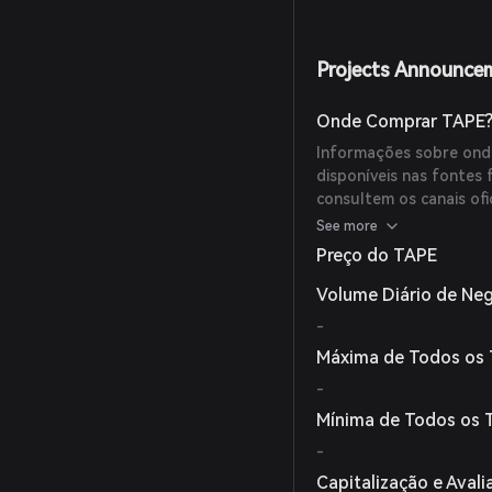
Projects Announce
Onde Comprar TAPE
Informações sobre ond
disponíveis nas fontes
consultem os canais of
confiáveis para obter a
See more
Preço do TAPE
Volume Diário de Ne
-
Máxima de Todos os
-
Mínima de Todos os
-
Capitalização e Aval