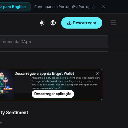
Continuar em Português (Portugal)
r para English
Descarregar
Descarregue a app da Bitget Wallet
Mantenha-se atualizado sobre as tendências das meme coins,
dos agentes de IA e do mercado. Faça trading de ativos
populares facilmente, sem ter de preparar antecipadamente
tokens para as gas fees!
Descarregar aplicação
ty Sentiment
es