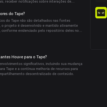
is, receber notificações sobre interações de
ores através de gorjetas. Além disso, o Tape oferece
Bytes, uma biblioteca para assistir depois e
ores do Tape?
amento de receita entre os envolvidos no conteúdo.
cos do Tape não são detalhados nas fontes
, o projeto é desenvolvido e mantido ativamente
, conforme evidenciado pelo repositório deles no
tantes Houve para o Tape?
nvolvimentos significativos, incluindo sua mudança
ra Tape e a contínua melhoria de recursos para
ompartilhamento descentralizado de conteúdo.