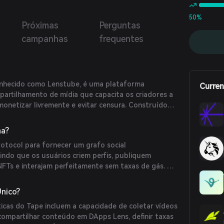
to, usar assinaturas para entrar em canais, entre outras
. O objetivo do Tape é criar um aplicativo
50%
Próximas
Perguntas
tralizado de compartilhamento de vídeo que permita aos
res de conteúdo possuir seus vídeos e monetizá-los por
campanhas
frequentes
de diversas maneiras, como módulos NFT.
onhecido como Lenstube, é uma plataforma
Curren
partilhamento de mídia que capacita os criadores a
monetizar livremente e evitar censura. Construído
e operando na rede Polygon, o Tape oferece
nte on-chain com taxas zero de gás para os
na?
rotocol para fornecer um grafo social
indo que os usuários criem perfis, publiquem
FTs e interajam perfeitamente sem taxas de gás. O
 permanentemente on-chain, garantindo que os
propriedade e o controle sobre sua mídia.
Único?
sticas do Tape incluem a capacidade de coletar vídeos
compartilhar conteúdo em DApps Lens, definir taxas