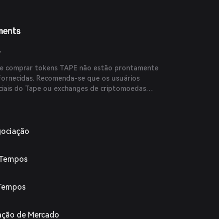
ments
?
e comprar tokens TAPE não estão prontamente
 fornecidas. Recomenda-se que os usuários
iciais do Tape ou exchanges de criptomoedas
s informações mais recentes.
gociação
 Tempos
 Tempos
iação de Mercado