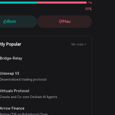
50%
Bom
Mau
tly Popular
Ver mais >
Bridge-Relay
Uniswap V3
Decentralized trading protocol
Virtuals Protocol
Create and Co-own Onchain AI Agents .
Arrow Finance
Native CDP on Robinhood Chain