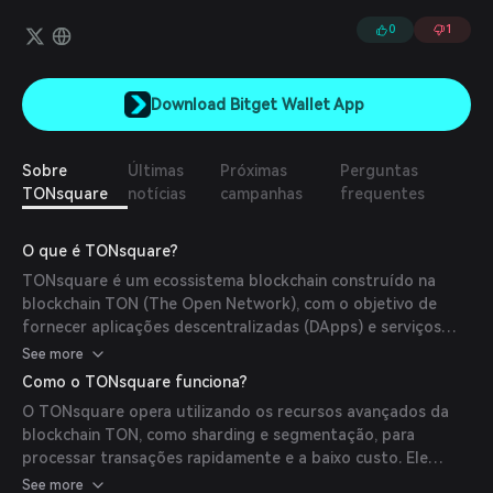
0
1
Download Bitget Wallet App
Sobre
Últimas
Próximas
Perguntas
TONsquare
notícias
campanhas
frequentes
O que é TONsquare?
TONsquare é um ecossistema blockchain construído na
blockchain TON (The Open Network), com o objetivo de
fornecer aplicações descentralizadas (DApps) e serviços
escaláveis e eficientes. Ele aproveita as transações de alta
See more
velocidade e baixo custo da TON para melhorar a
Como o TONsquare funciona?
experiência do usuário e fomentar a inovação no espaço
O TONsquare opera utilizando os recursos avançados da
blockchain.
blockchain TON, como sharding e segmentação, para
processar transações rapidamente e a baixo custo. Ele
utiliza tokens nativos como TON e $TOS para facilitar
See more