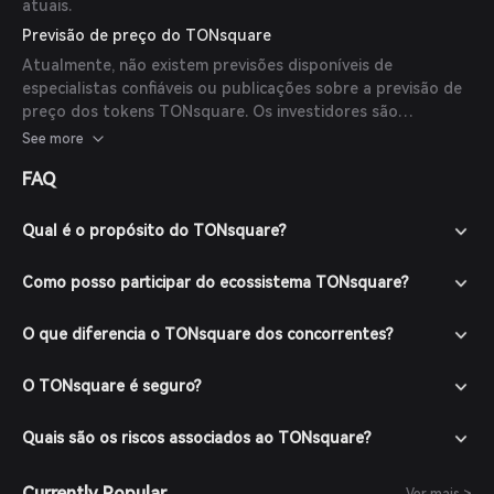
atuais.
Previsão de preço do TONsquare
Atualmente, não existem previsões disponíveis de
especialistas confiáveis ou publicações sobre a previsão de
preço dos tokens TONsquare. Os investidores são
encorajados a realizar suas próprias pesquisas e considerar
See more
as tendências do mercado antes de tomar decisões de
FAQ
investimento.
Qual é o propósito do TONsquare?
Como posso participar do ecossistema TONsquare?
O que diferencia o TONsquare dos concorrentes?
O TONsquare é seguro?
Quais são os riscos associados ao TONsquare?
Currently Popular