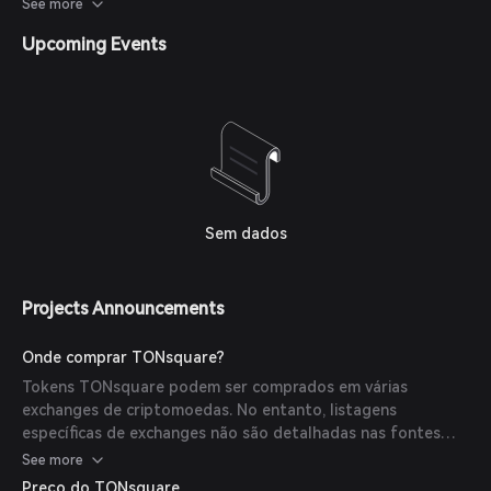
rede por meio de um modelo de precificação escalonado.
See more
Este programa visa gerenciar a distribuição das chaves de
Upcoming Events
forma justa e eficiente, promovendo uma participação
equitativa dentro do ecossistema.
Sem dados
Projects Announcements
Onde comprar TONsquare?
Tokens TONsquare podem ser comprados em várias
exchanges de criptomoedas. No entanto, listagens
específicas de exchanges não são detalhadas nas fontes
fornecidas. Recomenda-se que os usuários verifiquem as
See more
principais exchanges para disponibilidade.
Preço do TONsquare