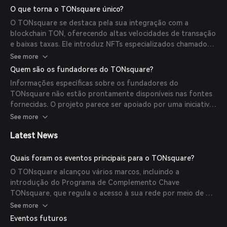
operações, governança e crescimento dentro de seu
O que torna o TONsquare único?
ecossistema.
O TONsquare se destaca pela sua integração com a
blockchain TON, oferecendo altas velocidades de transação
e baixas taxas. Ele introduz NFTs especializados chamados
Chaves TONsquare, que servem como licenças para operar
See more
nós e participar da governança da rede, incentivando assim
Quem são os fundadores do TONsquare?
a participação ativa e garantindo a segurança da rede.
Informações específicas sobre os fundadores do
TONsquare não estão prontamente disponíveis nas fontes
fornecidas. O projeto parece ser apoiado por uma iniciativa
comunitária, com contribuições de vários desenvolvedores e
See more
entusiastas de blockchain.
Latest News
Quais foram os eventos principais para o TONsquare?
O TONsquare alcançou vários marcos, incluindo a
introdução do Programa de Complemento Chave
TONsquare, que regula o acesso à sua rede por meio de um
modelo de precificação escalonado. Além disso, o
See more
lançamento da tokenômica $TOS descreve a estratégia de
Eventos futuros
alocação e distribuição para o token nativo do ecossistema.