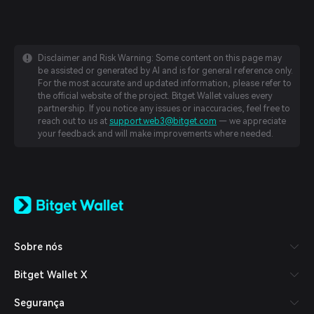
Disclaimer and Risk Warning: Some content on this page may
be assisted or generated by AI and is for general reference only.
For the most accurate and updated information, please refer to
the official website of the project. Bitget Wallet values every
partnership. If you notice any issues or inaccuracies, feel free to
reach out to us at
support.web3@bitget.com
— we appreciate
your feedback and will make improvements where needed.
English
日本語
Tiếng Việt
Русский
Sobre nós
Español (Latinoamérica)
Türkçe
Bitget Wallet X
Italiano
Français
Segurança
Deutsch