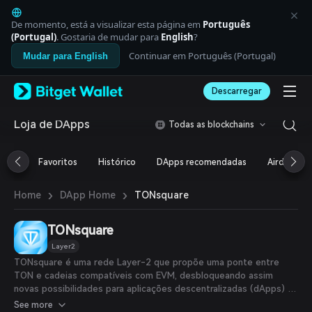
English
日本語
De momento, está a visualizar esta página em
Português
Tiếng Việt
(Portugal)
. Gostaria de mudar para
English
?
Русский
Continuar em Português (Portugal)
Mudar para English
Español (Latinoamérica)
Türkçe
Descarregar
Italiano
Français
Deutsch
Loja de DApps
Todas as blockchains
简体中文
繁體中文
Favoritos
Histórico
DApps recomendadas
Airdrop
Português (Portugal)
Bahasa Indonesia
›
›
TONsquare
Home
DApp Home
ภาษาไทย
العربية
हिन्दी
TONsquare
বাংলা
Layer2
Español
TONsquare é uma rede Layer-2 que propõe uma ponte entre
Português (Brasil)
TON e cadeias compatíveis com EVM, desbloqueando assim
Español (Argentina)
novas possibilidades para aplicações descentralizadas (dApps) e
interações entre cadeias.
See more