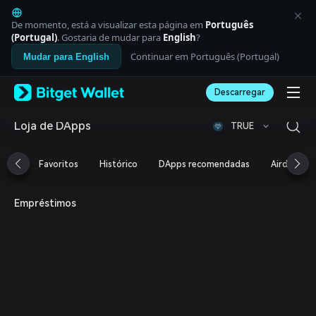
English
日本語
De momento, está a visualizar esta página em
Português
Tiếng Việt
(Portugal)
. Gostaria de mudar para
English
?
Русский
Continuar em Português (Portugal)
Mudar para English
Español (Latinoamérica)
Türkçe
Descarregar
Italiano
Français
Deutsch
Loja de DApps
TRUE
简体中文
繁體中文
Favoritos
Histórico
DApps recomendadas
Airdrop
Português (Portugal)
Bahasa Indonesia
ภาษาไทย
Empréstimos
العربية
हिन्दी
বাংলা
Español
Português (Brasil)
Español (Argentina)