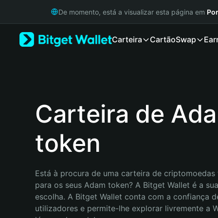
English
De momento, está a visualizar esta página em
Por
日本語
Tiếng Việt
Carteira
Cartão
Swap
Ear
Русский
Español (Latinoamérica)
Türkçe
Italiano
Français
Deutsch
Carteira de Ad
简体中文
繁體中文
token
Português (Portugal)
Bahasa Indonesia
ภาษาไทย
हिन्दी
Está à procura de uma carteira de criptomoedas f
বাংলা
para os seus Adam token? A Bitget Wallet é a sua
Español
escolha. A Bitget Wallet conta com a confiança d
Português (Brasil)
utilizadores e permite-lhe explorar livremente a
Español (Argentina)