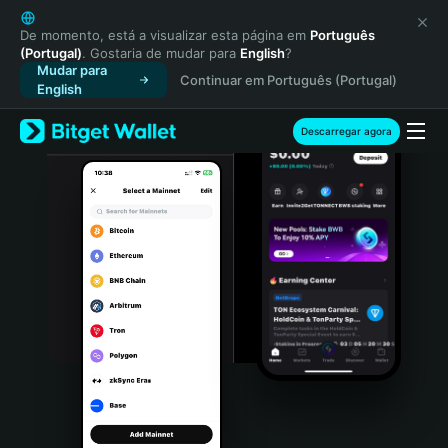
English
日本語
De momento, está a visualizar esta página em
Português
(Portugal)
. Gostaria de mudar para
English
?
Tiếng Việt
Mudar para
Continuar em Português (Portugal)
Русский
English
Español (Latinoamérica)
Türkçe
Descarregar agora
Italiano
Français
Deutsch
简体中文
繁體中文
Português (Portugal)
Bahasa Indonesia
ภาษาไทย
हिन्दी
বাংলা
Español
Português (Brasil)
Español (Argentina)