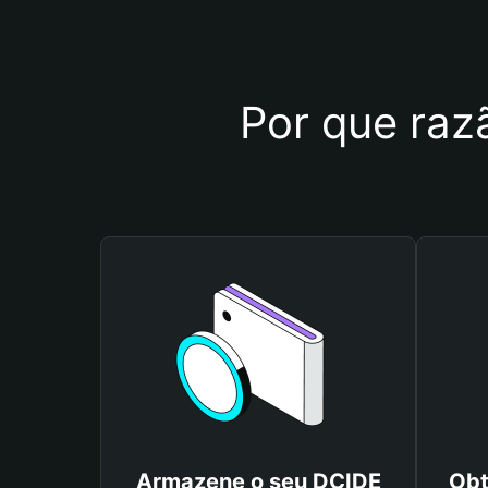
Por que razã
Armazene o seu DCIDE
Obt