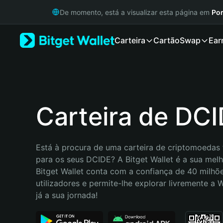
English
De momento, está a visualizar esta página em
Por
日本語
Tiếng Việt
Carteira
Cartão
Swap
Ear
Русский
Español (Latinoamérica)
Türkçe
Italiano
Français
Deutsch
Carteira de DC
简体中文
繁體中文
Português (Portugal)
Está à procura de uma carteira de criptomoedas f
Bahasa Indonesia
para os seus DCIDE? A Bitget Wallet é a sua melho
ภาษาไทย
Bitget Wallet conta com a confiança de 40 milhõe
हिन्दी
utilizadores e permite-lhe explorar livremente a
বাংলা
já a sua jornada!
Español
Português (Brasil)
Español (Argentina)