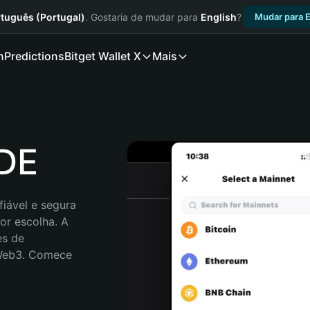
tuguês (Portugal)
. Gostaria de mudar para
English
?
Mudar para E
n
Predictions
Bitget Wallet X
Mais
IDE
iável e segura 
r escolha. A 
s de 
 Web3. Comece 