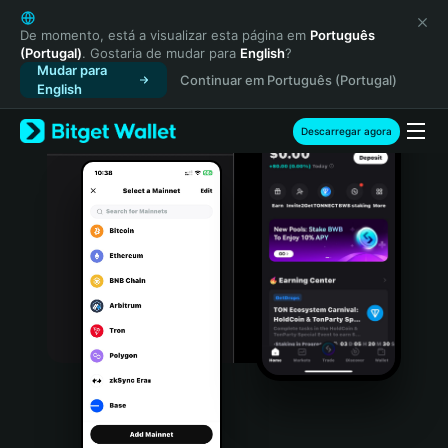
English
日本語
De momento, está a visualizar esta página em
Português
(Portugal)
. Gostaria de mudar para
English
?
Tiếng Việt
Mudar para
Continuar em Português (Portugal)
Русский
English
Español (Latinoamérica)
Türkçe
Descarregar agora
Italiano
Français
Deutsch
简体中文
繁體中文
Português (Portugal)
Bahasa Indonesia
ภาษาไทย
हिन्दी
বাংলা
Español
Português (Brasil)
Español (Argentina)