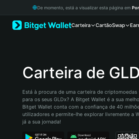
English
De momento, está a visualizar esta página em
Por
日本語
Tiếng Việt
Carteira
Cartão
Swap
Ear
Русский
Español (Latinoamérica)
Türkçe
Italiano
Français
Deutsch
Carteira de GL
简体中文
繁體中文
Português (Portugal)
Está à procura de uma carteira de criptomoedas f
Bahasa Indonesia
para os seus GLDx? A Bitget Wallet é a sua melhor
ภาษาไทย
Bitget Wallet conta com a confiança de 40 milhõe
हिन्दी
utilizadores e permite-lhe explorar livremente a
বাংলা
já a sua jornada!
Español
Português (Brasil)
Español (Argentina)