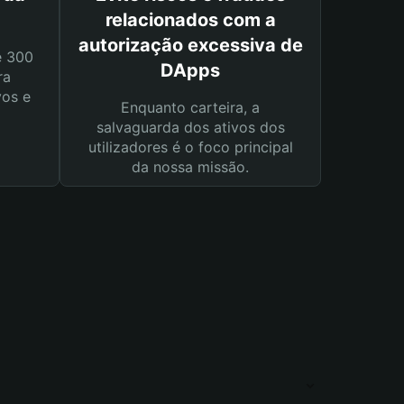
relacionados com a
autorização excessiva de
e 300
DApps
ra
vos e
Enquanto carteira, a
salvaguarda dos ativos dos
utilizadores é o foco principal
da nossa missão.