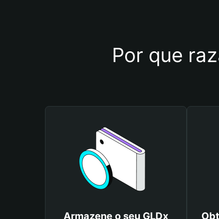
Por que raz
Armazene o seu GLDx
Obt