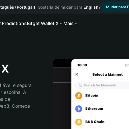
tuguês (Portugal)
. Gostaria de mudar para
English
?
Mudar para E
n
Predictions
Bitget Wallet X
Mais
Dx
iável e segura 
 escolha. A 
s de 
 Web3. Comece 