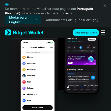
English
日本語
De momento, está a visualizar esta página em
Português
(Portugal)
. Gostaria de mudar para
English
?
Tiếng Việt
Mudar para
Continuar em Português (Portugal)
Русский
English
Español (Latinoamérica)
Türkçe
Descarregar agora
Italiano
Français
Deutsch
简体中文
繁體中文
Português (Portugal)
Bahasa Indonesia
ภาษาไทย
हिन्दी
বাংলা
Español
Português (Brasil)
Español (Argentina)