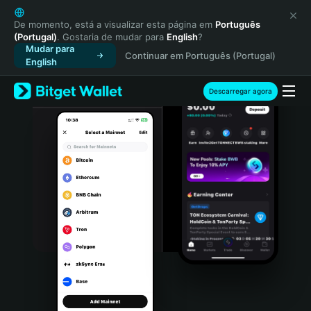
English
日本語
De momento, está a visualizar esta página em
Português
(Portugal)
. Gostaria de mudar para
English
?
Tiếng Việt
Mudar para
Continuar em Português (Portugal)
Русский
English
Español (Latinoamérica)
Türkçe
Descarregar agora
Italiano
Français
Deutsch
简体中文
繁體中文
Português (Portugal)
Bahasa Indonesia
ภาษาไทย
हिन्दी
বাংলা
Español
Português (Brasil)
Español (Argentina)