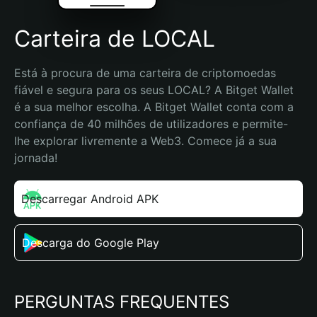
Carteira de LOCAL
Está à procura de uma carteira de criptomoedas 
fiável e segura para os seus LOCAL? A Bitget Wallet 
é a sua melhor escolha. A Bitget Wallet conta com a 
confiança de 40 milhões de utilizadores e permite-
lhe explorar livremente a Web3. Comece já a sua 
jornada!
Descarregar Android APK
Descarga do Google Play
PERGUNTAS FREQUENTES