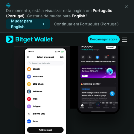
English
日本語
De momento, está a visualizar esta página em
Português
(Portugal)
. Gostaria de mudar para
English
?
Tiếng Việt
Mudar para
Continuar em Português (Portugal)
Русский
English
Español (Latinoamérica)
Türkçe
Descarregar agora
Italiano
Français
Deutsch
简体中文
繁體中文
Português (Portugal)
Bahasa Indonesia
ภาษาไทย
हिन्दी
বাংলা
Español
Português (Brasil)
Español (Argentina)