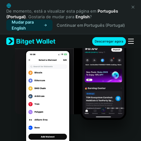
English
日本語
De momento, está a visualizar esta página em
Português
(Portugal)
. Gostaria de mudar para
English
?
Tiếng Việt
Mudar para
Continuar em Português (Portugal)
Русский
English
Español (Latinoamérica)
Türkçe
Descarregar agora
Italiano
Français
Deutsch
简体中文
繁體中文
Português (Portugal)
Bahasa Indonesia
ภาษาไทย
हिन्दी
বাংলা
Español
Português (Brasil)
Español (Argentina)