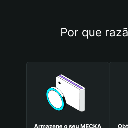
Por que razã
Armazene o seu MECKA
Obt