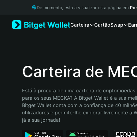
English
De momento, está a visualizar esta página em
Por
日本語
Tiếng Việt
Carteira
Cartão
Swap
Ear
Русский
Español (Latinoamérica)
Türkçe
Italiano
Français
Deutsch
Carteira de M
简体中文
繁體中文
Português (Portugal)
Está à procura de uma carteira de criptomoedas f
Bahasa Indonesia
para os seus MECKA? A Bitget Wallet é a sua melh
ภาษาไทย
Bitget Wallet conta com a confiança de 40 milhõe
हिन्दी
utilizadores e permite-lhe explorar livremente a
বাংলা
já a sua jornada!
Español
Português (Brasil)
Español (Argentina)