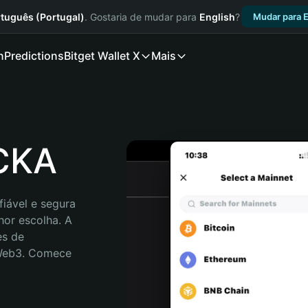
tuguês (Portugal)
. Gostaria de mudar para
English
?
Mudar para E
n
Predictions
Bitget Wallet X
Mais
ECKA
iável e segura 
or escolha. A 
s de 
 Web3. Comece 