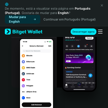
English
日本語
De momento, está a visualizar esta página em
Português
(Portugal)
. Gostaria de mudar para
English
?
Tiếng Việt
Mudar para
Continuar em Português (Portugal)
Русский
English
Español (Latinoamérica)
Türkçe
Descarregar agora
Italiano
Français
Deutsch
简体中文
繁體中文
Português (Portugal)
Bahasa Indonesia
ภาษาไทย
हिन्दी
বাংলা
Español
Português (Brasil)
Español (Argentina)