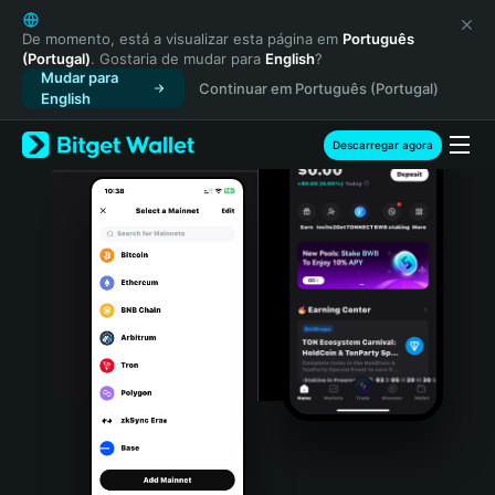
English
日本語
De momento, está a visualizar esta página em
Português
(Portugal)
. Gostaria de mudar para
English
?
Tiếng Việt
Mudar para
Continuar em Português (Portugal)
Русский
English
Español (Latinoamérica)
Türkçe
Descarregar agora
Italiano
Français
Deutsch
简体中文
繁體中文
Português (Portugal)
Bahasa Indonesia
ภาษาไทย
हिन्दी
বাংলা
Español
Português (Brasil)
Español (Argentina)