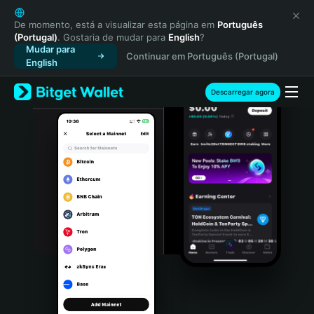
English
日本語
De momento, está a visualizar esta página em
Português
(Portugal)
. Gostaria de mudar para
English
?
Tiếng Việt
Mudar para
Continuar em Português (Portugal)
Русский
English
Español (Latinoamérica)
Türkçe
Descarregar agora
Italiano
Français
Deutsch
简体中文
繁體中文
Português (Portugal)
Bahasa Indonesia
ภาษาไทย
हिन्दी
বাংলা
Español
Português (Brasil)
Español (Argentina)