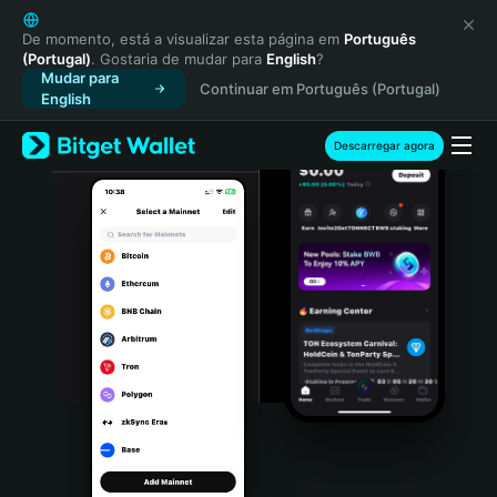
English
日本語
De momento, está a visualizar esta página em
Português
(Portugal)
. Gostaria de mudar para
English
?
Tiếng Việt
Mudar para
Continuar em Português (Portugal)
Русский
English
Español (Latinoamérica)
Türkçe
Descarregar agora
Italiano
Français
Deutsch
简体中文
繁體中文
Português (Portugal)
Bahasa Indonesia
ภาษาไทย
हिन्दी
বাংলা
Español
Português (Brasil)
Español (Argentina)