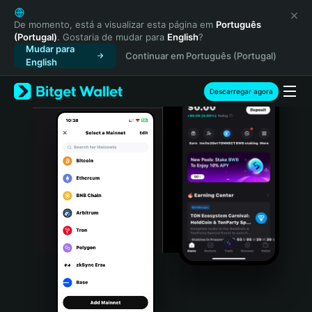
English
日本語
De momento, está a visualizar esta página em
Português
(Portugal)
. Gostaria de mudar para
English
?
Tiếng Việt
Mudar para
Continuar em Português (Portugal)
Русский
English
Español (Latinoamérica)
Türkçe
Descarregar agora
Italiano
Français
Deutsch
简体中文
繁體中文
Português (Portugal)
Bahasa Indonesia
ภาษาไทย
हिन्दी
বাংলা
Español
Português (Brasil)
Español (Argentina)