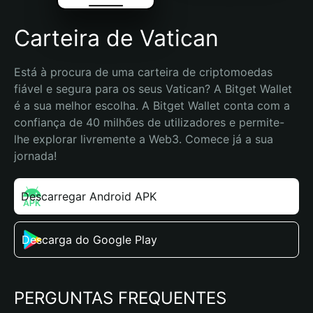
Carteira de Vatican
Está à procura de uma carteira de criptomoedas 
fiável e segura para os seus Vatican? A Bitget Wallet 
é a sua melhor escolha. A Bitget Wallet conta com a 
confiança de 40 milhões de utilizadores e permite-
lhe explorar livremente a Web3. Comece já a sua 
jornada!
Descarregar Android APK
Descarga do Google Play
PERGUNTAS FREQUENTES