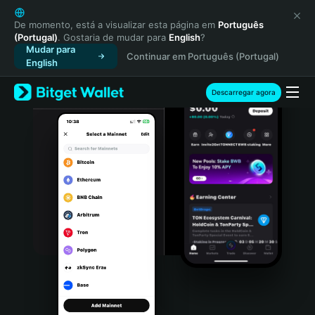
English
日本語
De momento, está a visualizar esta página em
Português
(Portugal)
. Gostaria de mudar para
English
?
Tiếng Việt
Mudar para
Continuar em Português (Portugal)
Русский
English
Español (Latinoamérica)
Türkçe
Descarregar agora
Italiano
Français
Deutsch
简体中文
繁體中文
Português (Portugal)
Bahasa Indonesia
ภาษาไทย
हिन्दी
বাংলা
Español
Português (Brasil)
Español (Argentina)