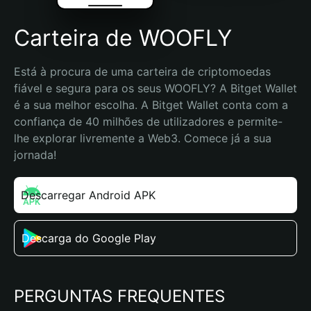
Carteira de WOOFLY
Está à procura de uma carteira de criptomoedas 
fiável e segura para os seus WOOFLY? A Bitget Wallet 
é a sua melhor escolha. A Bitget Wallet conta com a 
confiança de 40 milhões de utilizadores e permite-
lhe explorar livremente a Web3. Comece já a sua 
jornada!
Descarregar Android APK
Descarga do Google Play
PERGUNTAS FREQUENTES