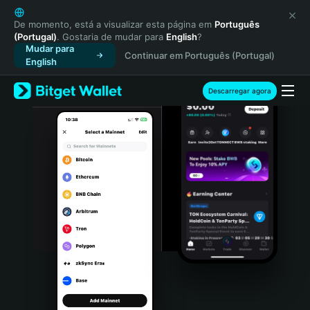
English
日本語
De momento, está a visualizar esta página em
Português
(Portugal)
. Gostaria de mudar para
English
?
Tiếng Việt
Mudar para
Continuar em Português (Portugal)
Русский
English
Español (Latinoamérica)
Türkçe
Descarregar agora
Italiano
Français
Deutsch
简体中文
繁體中文
Português (Portugal)
Bahasa Indonesia
ภาษาไทย
हिन्दी
বাংলা
Español
Português (Brasil)
Español (Argentina)