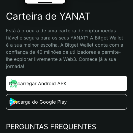
Carteira de YANAT
Está à procura de uma carteira de criptomoedas 
fiável e segura para os seus YANAT? A Bitget Wallet 
é a sua melhor escolha. A Bitget Wallet conta com a 
confiança de 40 milhões de utilizadores e permite-
lhe explorar livremente a Web3. Comece já a sua 
jornada!
Descarregar Android APK
Descarga do Google Play
PERGUNTAS FREQUENTES