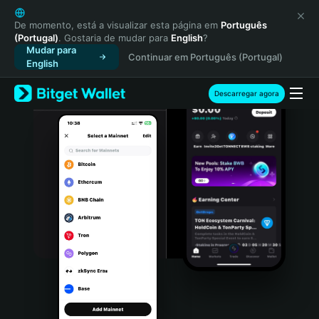
English
日本語
De momento, está a visualizar esta página em
Português
(Portugal)
. Gostaria de mudar para
English
?
Tiếng Việt
Mudar para
Continuar em Português (Portugal)
Русский
English
Español (Latinoamérica)
Türkçe
Descarregar agora
Italiano
Français
Deutsch
简体中文
繁體中文
Português (Portugal)
Bahasa Indonesia
ภาษาไทย
हिन्दी
বাংলা
Español
Português (Brasil)
Español (Argentina)