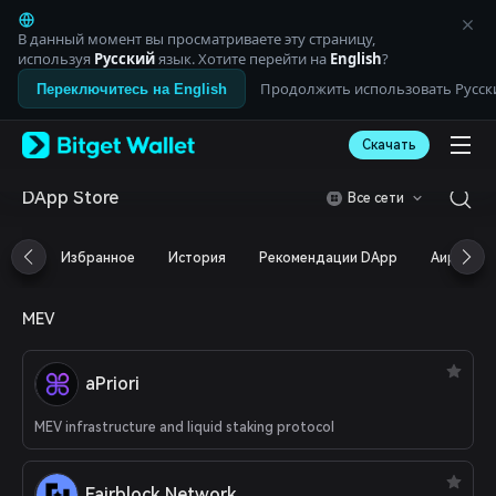
English
日本語
В данный момент вы просматриваете эту страницу,
Tiếng Việt
используя
Русский
язык. Хотите перейти на
English
?
Русский
Продолжить использовать Русск
Переключитесь на English
Español (Latinoamérica)
Türkçe
Скачать
Italiano
Français
Deutsch
DApp Store
Все сети
简体中文
繁體中文
Избранное
История
Рекомендации DApp
Аирдроп
Português (Portugal)
Bahasa Indonesia
ภาษาไทย
MEV
العربية
हिन्दी
বাংলা
aPriori
Español
Português (Brasil)
MEV infrastructure and liquid staking protocol
Español (Argentina)
Fairblock Network