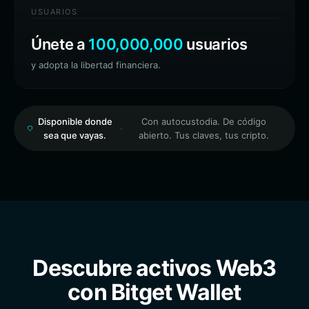
USUARIOS
Únete a
100,000,000
usuarios
y adopta la libertad financiera.
Disponible donde
Con autocustodia. De código
·
sea que vayas.
abierto. Tus claves, tus cripto.
Descubre activos Web3
con Bitget Wallet