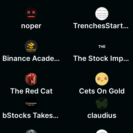
noper
TrenchesStarterPack
THE
Binance Academy Coin
The Stock Impaler
The Red Cat
Cets On Gold
bStocks Takes over
claudius