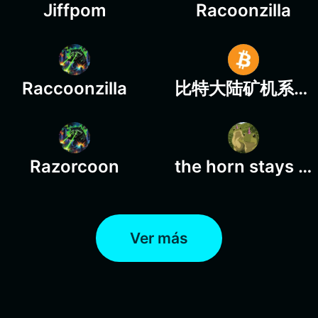
Jiffpom
Racoonzilla
Raccoonzilla
比特大陆矿机系统应用币
Razorcoon
the horn stays on
Ver más