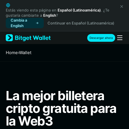
English
日本語
Estás viendo esta página en
Español (Latinoamérica)
. ¿Te
gustaría cambiarte a
English
?
Tiếng Việt
Cambia a
Continuar en Español (Latinoamérica)
Русский
English
Español (Latinoamérica)
Türkçe
Descargar ahora
Italiano
Français
Home
›
Wallet
Deutsch
简体中文
繁體中文
Português (Portugal)
Bahasa Indonesia
La mejor billetera
ภาษาไทย
हिन्दी
cripto gratuita para
বাংলা
Español
la Web3
Português (Brasil)
Español (Argentina)