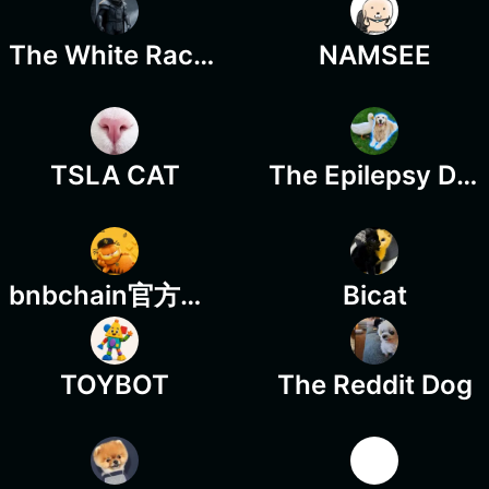
The White Raccoon
NAMSEE
TSLA CAT
The Epilepsy Dog
bnbchain官方代码彩蛋
Bicat
TOYBOT
The Reddit Dog