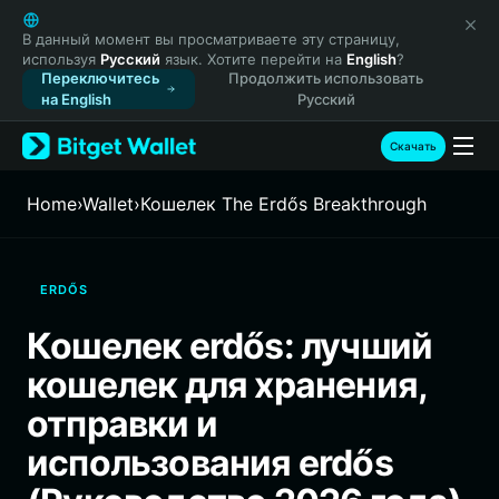
English
日本語
В данный момент вы просматриваете эту страницу,
используя
Русский
язык. Хотите перейти на
English
?
Tiếng Việt
Переключитесь
Продолжить использовать
Русский
на English
Русский
Español (Latinoamérica)
Türkçe
Скачать
Italiano
Français
Home
›
Wallet
›
Кошелек The Erdős Breakthrough
Deutsch
简体中文
繁體中文
ERDŐS
Português (Portugal)
Bahasa Indonesia
Кошелек erdős: лучший
ภาษาไทย
кошелек для хранения,
हिन्दी
বাংলা
отправки и
Español
использования erdős
Português (Brasil)
Español (Argentina)