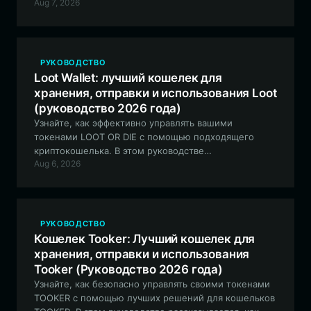
Aug 7, 2026
безопасный кошелек Bitget Wallet, чтобы
ориентироваться в экосистеме мем-коинов на базе
Solana и участвовать в жизни сообщества WIG.
РУКОВОДСТВО
Loot Wallet: лучший кошелек для
хранения, отправки и использования Loot
(руководство 2026 года)
Узнайте, как эффективно управлять вашими
токенами LOOT OR DIE с помощью подходящего
криптокошелька. В этом руководстве
Aug 6, 2026
рассматривается, почему Bitget Wallet является
лучшим выбором для игровых активов на базе
Solana, таких как loot, обеспечивая безопасность,
скорость и бесперебойное взаимодействие.
РУКОВОДСТВО
Кошелек Tooker: Лучший кошелек для
хранения, отправки и использования
Tooker (Руководство 2026 года)
Узнайте, как безопасно управлять своими токенами
TOOKER с помощью лучших решений для кошельков