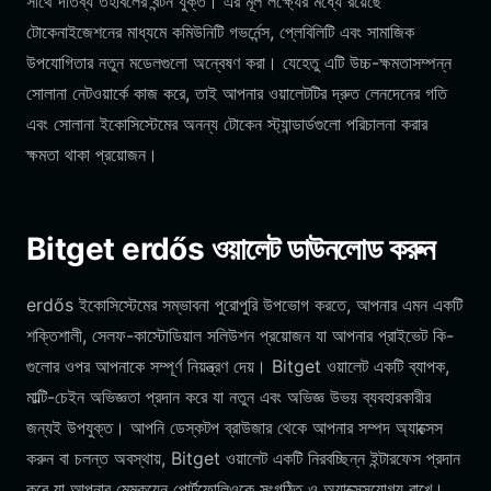
সাথে দাতব্য তহবিলের বন্টন যুক্ত। এর মূল লক্ষ্যের মধ্যে রয়েছে
টোকেনাইজেশনের মাধ্যমে কমিউনিটি গভর্নেন্স, প্লেবিলিটি এবং সামাজিক
উপযোগিতার নতুন মডেলগুলো অন্বেষণ করা। যেহেতু এটি উচ্চ-ক্ষমতাসম্পন্ন
সোলানা নেটওয়ার্কে কাজ করে, তাই আপনার ওয়ালেটটির দ্রুত লেনদেনের গতি
এবং সোলানা ইকোসিস্টেমের অনন্য টোকেন স্ট্যান্ডার্ডগুলো পরিচালনা করার
ক্ষমতা থাকা প্রয়োজন।
Bitget erdős ওয়ালেট ডাউনলোড করুন
erdős ইকোসিস্টেমের সম্ভাবনা পুরোপুরি উপভোগ করতে, আপনার এমন একটি
শক্তিশালী, সেলফ-কাস্টোডিয়াল সলিউশন প্রয়োজন যা আপনার প্রাইভেট কি-
গুলোর ওপর আপনাকে সম্পূর্ণ নিয়ন্ত্রণ দেয়। Bitget ওয়ালেট একটি ব্যাপক,
মাল্টি-চেইন অভিজ্ঞতা প্রদান করে যা নতুন এবং অভিজ্ঞ উভয় ব্যবহারকারীর
জন্যই উপযুক্ত। আপনি ডেস্কটপ ব্রাউজার থেকে আপনার সম্পদ অ্যাক্সেস
করুন বা চলন্ত অবস্থায়, Bitget ওয়ালেট একটি নিরবচ্ছিন্ন ইন্টারফেস প্রদান
করে যা আপনার মেমকয়েন পোর্টফোলিওকে সংগঠিত ও অ্যাক্সেসযোগ্য রাখে।