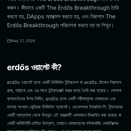
করুন। কীভাবে একটি The Erdős Breakthrough তৈরি
করতে হয়, DApps অ্যাক্সেস করতে হয়, এবং নিরাপদে The
Erdős Breakthrough পরিচালনা করতে হয় তা শিখুন।
May 21, 2026
erdős ওয়ালেট কী?
erdős ওয়ালেট হলো একটি ডিজিটাল ইন্টারফেস যা erdős টোকেন নিরাপদে
রাখা, পাঠানো এবং এর সাথে ইন্টারঅ্যাক্ট করার জন্য তৈরি করা হয়েছে। সোলানা
ব্লকচেইনের উপর নির্মিত, erdős হলো একটি পরীক্ষামূলক মেমকয়েন এবং
দাতব্য সংস্থা-কেন্দ্রিক ডিজিটাল অ্যাসেট। ডেভেলপার ইফ্রাইম পি. শিন্ডলারের
একটি প্রস্তাবনা থেকে উদ্ভূত এই প্রকল্পটি এমনভাবে ডিজাইন করা হয়েছে যা
একটি কমিউনিটি-চালিত উদ্যোগ, যেখানে মেমকয়েনের ফটকাবাজি মেকানিক্সের