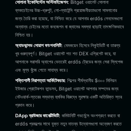
সোলানা ইকোসিস্টেম অপ্টিমাইজেশন:
Bitget ওয়ালেট সোলানা
ব্লকচেইনের উচ্চ-থ্রুপুট, লো-ল্যাটেন্সি প্রয়োজনীয়তাগুলো সামলানোর
জন্য তৈরি করা হয়েছে, যা নিশ্চিত করে যে আপনার erdős লেনদেনগুলো
অন্যান্য চেইনের মতো কনজেশন বা জ্যামের সমস্যা ছাড়াই তাৎক্ষণিকভাবে
নিশ্চিত হয়।
অ্যাডভান্সড সোয়াপ ফাংশনালিটি:
মেমকয়েন হিসেবে লিকুইডিটি বা তারল্য
খুব গুরুত্বপূর্ণ। Bitget ওয়ালেট শত শত DEX এগ্রিগেট করে, যা
আপনাকে সরাসরি অ্যাপের ভেতরেই erdős ট্রেডের জন্য সেরা স্লিপেজ
এবং মূল্য খুঁজে পেতে সাহায্য করে।
শক্তিশালী নিরাপত্তা আর্কিটেকচার:
শিল্পের শীর্ষস্থানীয় $৩০০ মিলিয়ন
ইউজার প্রোটেকশন ফান্ডসহ, Bitget ওয়ালেট আপনার সম্পদের জন্য
নেটওয়ার্ক-স্তরের সম্ভাব্য হুমকির বিরুদ্ধে সুরক্ষার একটি অতিরিক্ত স্তর
প্রদান করে।
DApp ব্রাউজার কানেক্টিভিটি:
কমিউনিটি গভর্নেন্সে অংশগ্রহণ করতে বা
erdős প্রকল্পের সাথে যুক্ত নতুন দাতব্য উদ্যোগগুলো অন্বেষণ করতে