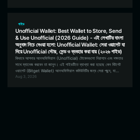
পছন্দ, তা বিস্তারিতভাবে তুলে ধরে।
গাইড
Unofficial Wallet: Best Wallet to Store, Send
& Use Unofficial (2026 Guide) - এই লেখাটির বাংলা
অনুবাদ নিচে দেওয়া হলো: Unofficial Wallet: সেরা ওয়ালেট যা
দিয়ে Unofficial স্টোর, সেন্ড ও ব্যবহার করা যায় (২০২৬ গাইড)
কিভাবে আপনার আনঅফিসিয়াল (Unofficial) টোকেনগুলো নিরাপদে এবং দক্ষতার
সাথে ম্যানেজ করবেন তা জানুন। এই গাইডটিতে ব্যাখ্যা করা হয়েছে কেন বিটগেট
ওয়ালেট (Bitget Wallet) আনঅফিসিয়াল কমিউনিটির জন্য সেরা পছন্দ, যা
Aug 3, 2026
সিমলেস ইভিএম (EVM) সামঞ্জস্যতা এবং স্পেকুলেটিভ ট্রেডিং ও গভর্ন্যান্স
অংশগ্রহণের জন্য শক্তিশালী সব টুল অফার করে।