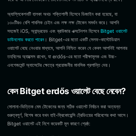
অ্যাপ্লিকেশনটি হালকা অথচ শক্তিশালী হিসেবে ডিজাইন করা হয়েছে, যা
১৩০টিরও বেশি পাবলিক চেইন এবং লক্ষ লক্ষ টোকেন সমর্থন করে। আপনি
সহজেই iOS, অ্যান্ড্রয়েড এবং ব্রাউজার এক্সটেনশন হিসেবে
Bitget ওয়ালেট
ডাউনলোড করতে পারেন
। Bitget-এর মতো একটি সেলফ-কাস্টোডিয়াল
ওয়ালেট বেছে নেওয়ার মাধ্যমে, আপনি নিশ্চিত করেন যে কেবল আপনিই আপনার
তহবিলের অ্যাক্সেস রাখেন, যা erdős-এর মতো পরীক্ষামূলক এবং উচ্চ-
এনগেজমেন্ট অ্যাসেটের ক্ষেত্রে প্রয়োজনীয় মানসিক প্রশান্তি দেয়।
কেন Bitget erdős ওয়ালেট বেছে নেবেন?
সোলানা-ভিত্তিক মেম টোকেনের জন্য সঠিক ওয়ালেট নির্বাচন করা অত্যন্ত
গুরুত্বপূর্ণ, বিশেষ করে যখন হাই-ফ্রিকোয়েন্সি ট্রেডিংয়ের পরিবেশের কথা আসে।
Bitget ওয়ালেট এই নিশে কয়েকটি মূল কারণে শ্রেষ্ঠ: