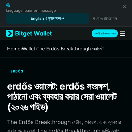
English
日本語
language_banner_message
Tiếng Việt
English এ সুইচ করুন
বাংলা এ চালিয়ে যান
Русский
Español (Latinoamérica)
এখনই ডাউনলোড করুন
Türkçe
Italiano
Home
›
Wallet
›
The Erdős Breakthrough ওয়ালেট
Français
Deutsch
简体中文
ERDŐS
繁體中文
Português (Portugal)
erdős ওয়ালেট: erdős সংরক্ষণ,
Bahasa Indonesia
পাঠানো এবং ব্যবহার করার সেরা ওয়ালেট
ภาษาไทย
हिन्दी
(২০২৬ গাইড)
বাংলা
Español
The Erdős Breakthrough স্টোর, প্রেরণ, এবং ব্যবহার
Português (Brasil)
Español (Argentina)
করার জন্য সেরা The Erdős Breakthrough ডাউনলোড