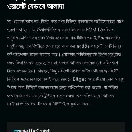
ওয়ালেট যেভাবে আলাদা
সব ওয়ালেট সমান নয়, বিশেষ করে যখন বিভিন্ন ব্লকচেইন আর্কিটেকচারের সাথে
তুলনা করা হয়। ইথেরিয়াম-ভিত্তিক ওয়ালেটগুলো যা EVM (ইথেরিয়াম
ভার্চুয়াল মেশিন)-এর ওপর নির্ভর করে এবং পিক টাইমে প্রায়ই উচ্চ গ্যাস ফির
সম্মুখীন হয়, তার বিপরীতে সোলানাতে কাজ করা erdős ওয়ালেট একটি ভিন্ন
কম্পিউটেশনাল মডেল ব্যবহার করে। সোলানার আর্কিটেকচারটি বিশাল থ্রুপুটের
জন্য ডিজাইন করা হয়েছে, যার মানে হলো আপনার লেনদেনগুলো অতি-স্বল্প
ফিতে সম্পন্ন হয়। তাছাড়া, কিছু ওয়ালেট যেখানে জটিল চেইনের অ্যাকাউন্ট-
ভিত্তিক মডেলের সাথে লড়াই করে, সেখানে Bitget ওয়ালেট সোলানার অনন্য
"প্রুফ অফ হিস্ট্রি" কনসেনসাসের জন্য অপ্টিমাইজ করা হয়েছে, যা নিশ্চিত
করে যে আপনার ওয়ালেট ইন্টারফেস দ্রুত এবং রেসপনসিভ থাকে, আপনার
পোর্টফোলিওতে যত টোকেন বা NFT-ই থাকুক না কেন।
অন্যান্য ক্রিপ্টো ওয়ালেট