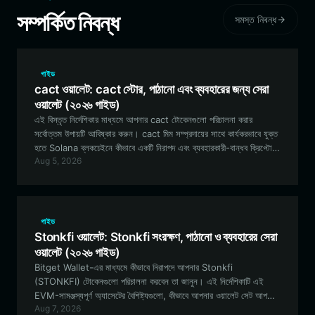
সম্পর্কিত নিবন্ধ
সমস্ত নিবন্ধ
গাইড
cact ওয়ালেট: cact স্টোর, পাঠানো এবং ব্যবহারের জন্য সেরা
ওয়ালেট (২০২৬ গাইড)
এই বিস্তৃত নির্দেশিকার মাধ্যমে আপনার cact টোকেনগুলো পরিচালনা করার
সর্বোত্তম উপায়টি আবিষ্কার করুন। cact মিম সম্প্রদায়ের সাথে কার্যকরভাবে যুক্ত
হতে Solana ব্লকচেইনে কীভাবে একটি নিরাপদ এবং ব্যবহারকারী-বান্ধব ক্রিপ্টো
Aug 5, 2026
ওয়ালেট সেট আপ করতে হয় তা শিখুন।
গাইড
Stonkfi ওয়ালেট: Stonkfi সংরক্ষণ, পাঠানো ও ব্যবহারের সেরা
ওয়ালেট (২০২৬ গাইড)
Bitget Wallet-এর মাধ্যমে কীভাবে নিরাপদে আপনার Stonkfi
(STONKFI) টোকেনগুলো পরিচালনা করবেন তা জানুন। এই নির্দেশিকাটি এই
EVM-সামঞ্জস্যপূর্ণ অ্যাসেটের বৈশিষ্ট্যগুলো, কীভাবে আপনার ওয়ালেট সেট আপ
Aug 7, 2026
করবেন এবং কেন এটি সক্রিয় ট্রেডার এবং কমিউনিটি অংশগ্রহণকারীদের জন্য সেরা