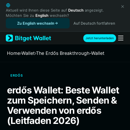
English
日本語
Aktuell wird Ihnen diese Seite auf
Deutsch
angezeigt.
Möchten Sie zu
English
wechseln?
Tiếng Việt
Zu English wechseln
Auf Deutsch fortfahren
Русский
Español (Latinoamérica)
Türkçe
Jetzt herunterladen
Italiano
Français
Home
›
Wallet
›
The Erdős Breakthrough-Wallet
Deutsch
简体中文
繁體中文
ERDŐS
Português (Portugal)
Bahasa Indonesia
erdős Wallet: Beste Wallet
ภาษาไทย
zum Speichern, Senden &
हिन्दी
বাংলা
Verwenden von erdős
Español
(Leitfaden 2026)
Português (Brasil)
Español (Argentina)