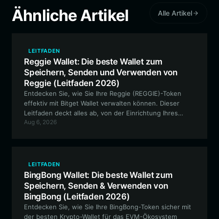
Ähnliche Artikel
Alle Artikel
LEITFADEN
Reggie Wallet: Die beste Wallet zum
Speichern, Senden und Verwenden von
Reggie (Leitfaden 2026)
Entdecken Sie, wie Sie Ihre Reggie (REGGIE)-Token
effektiv mit Bitget Wallet verwalten können. Dieser
Leitfaden deckt alles ab, von der Einrichtung Ihres
Aug 6, 2026
sicheren EVM-kompatiblen Wallets bis hin zur
Erkundung von dezentralem Handel und Governance-
Funktionen innerhalb des Reggie-Ökosystems.
LEITFADEN
BingBong Wallet: Die beste Wallet zum
Speichern, Senden & Verwenden von
BingBong (Leitfaden 2026)
Entdecken Sie, wie Sie Ihre BingBong-Token sicher mit
der besten Krypto-Wallet für das EVM-Ökosystem