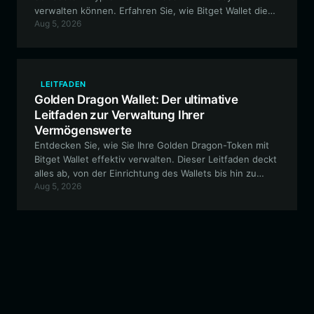
verwalten können. Erfahren Sie, wie Bitget Wallet die
Aug 5, 2026
wesentlichen Funktionen bietet, um die Volatilität von
Community-getriebenen Meme-Coins zu meistern.
LEITFADEN
Golden Dragon Wallet: Der ultimative
Leitfaden zur Verwaltung Ihrer
Vermögenswerte
Entdecken Sie, wie Sie Ihre Golden Dragon-Token mit
Bitget Wallet effektiv verwalten. Dieser Leitfaden deckt
alles ab, von der Einrichtung des Wallets bis hin zu
Aug 5, 2026
fortgeschrittenen On-Chain-Interaktionen innerhalb
des EVM-Ökosystems.