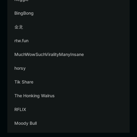
BingBong
金龙
rtw.fun
MuchWowSuchViralityManyInsane
horsy
Tik Share
The Honking Walrus
RFLIX
Moody Bull