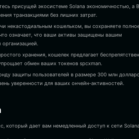
есь присущей экосистеме Solana экономичностью, а B
ления транзакциями без лишних затрат.
чи некастодиальным кошельком, вы сохраняете полно
 что означает, что ваши активы защищены вашим
 организацией.
остого хранения, кошелек предлагает беспрепятстве
 упрощает обмен ваших токенов spcxman.
нду защиты пользователей в размере 300 млн долларо
овень уверенности для ваших ончейн-активностей.
n
, который дает вам немедленный доступ к сети Solana