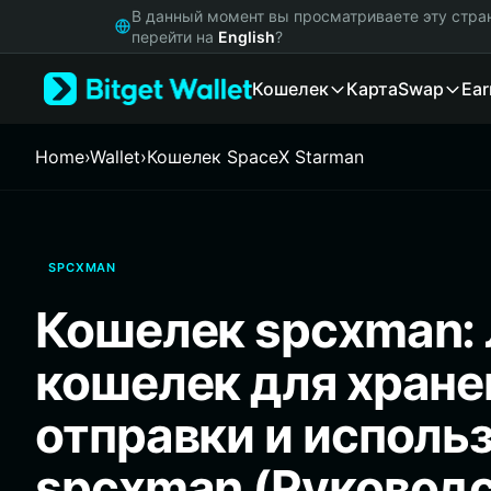
English
В данный момент вы просматриваете эту стра
日本語
перейти на
English
?
Tiếng Việt
Кошелек
Карта
Swap
Ear
Русский
Español (Latinoamérica)
Türkçe
Home
›
Wallet
›
Кошелек SpaceX Starman
Italiano
Français
Deutsch
简体中文
SPCXMAN
繁體中文
Português (Portugal)
Кошелек spcxman:
Bahasa Indonesia
ภาษาไทย
кошелек для хране
हिन्दी
বাংলা
отправки и исполь
Español
Português (Brasil)
spcxman (Руковод
Español (Argentina)