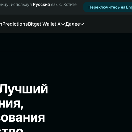
ницу, используя
Русский
язык. Хотите
Переключитесь на Eng
n
Predictions
Bitget Wallet X
Далее
 Лучший
ния,
зования
ство