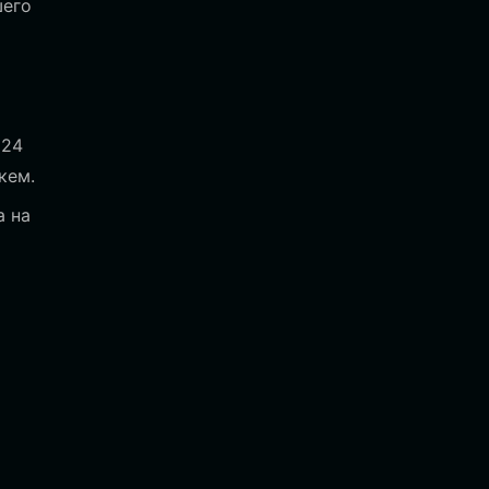
шего
 24
кем.
а на
о