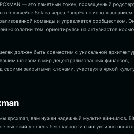
SPCXMAN — это памятный токен, посвященный родстер
н в блокчейне Solana через PumpFun с использованием
нтрализованной команды и управляется сообществом. О
ейн-экологии тем, ориентируясь на энтузиастов космо
ошелек должен быть совместим с уникальной архитект
 вашим шлюзом в мир децентрализованных финансов,
ад своими закрытыми ключами, участвуя в яркой культ
cxman
мы spcxman, вам нужен надежный мультичейн-шлюз. Bi
щее высокий уровень безопасности с интуитивно понят