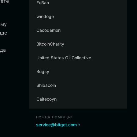
яете
FuBao
windoge
ому
Cacodemon
иде
BitcoinCharity
гда
United States Oil Collective
Bugsy
Shibacoin
Caitecoyn
НУЖНА ПОМОЩЬ?
service@bitget.com