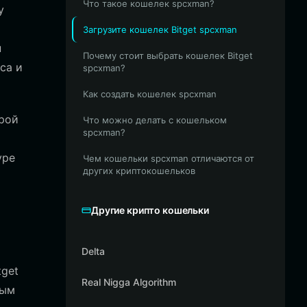
Что такое кошелек spcxman?
у
Загрузите кошелек Bitget spcxman
н
Почему стоит выбрать кошелек Bitget
са и
spcxman?
Как создать кошелек spcxman
урой
Что можно делать с кошельком
spcxman?
уре
Чем кошельки spcxman отличаются от
других криптокошельков
Другие крипто кошельки
Delta
tget
Real Nigga Algorithm
ным