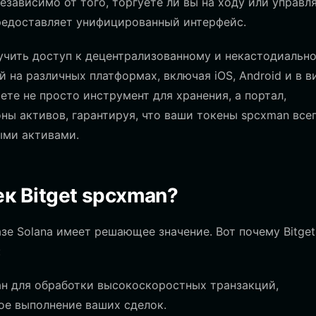
Независимо от того, торгуете ли вы на ходу или управл
 предоставляет унифицированный интерфейс.
лучить доступ к децентрализованному и некастодиальн
 на различных платформах, включая iOS, Android и в в
аете не просто инструмент для хранения, а портал,
ы активов, гарантируя, что ваши токены spcxman все
ыми активами.
к Bitget spcxman?
зе Solana имеет решающее значение. Вот почему Bitget
:
тан для обработки высокоскоростных транзакций,
ое выполнение ваших сделок.