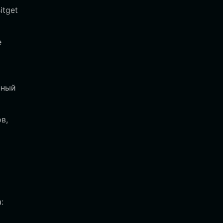
itget
е
нный
в,
: