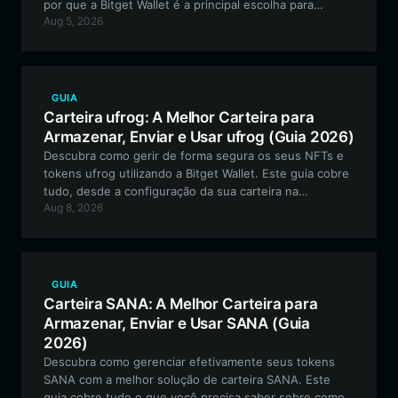
por que a Bitget Wallet é a principal escolha para
Aug 5, 2026
interagir com o ecossistema PEW na Solana, garantindo
segurança e eficiência para seus ativos.
GUIA
Carteira ufrog: A Melhor Carteira para
Armazenar, Enviar e Usar ufrog (Guia 2026)
Descubra como gerir de forma segura os seus NFTs e
tokens ufrog utilizando a Bitget Wallet. Este guia cobre
tudo, desde a configuração da sua carteira na
Aug 8, 2026
Robinhood Chain até à participação em lotarias
descentralizadas verificáveis.
GUIA
Carteira SANA: A Melhor Carteira para
Armazenar, Enviar e Usar SANA (Guia
2026)
Descubra como gerenciar efetivamente seus tokens
SANA com a melhor solução de carteira SANA. Este
guia cobre tudo o que você precisa saber sobre como