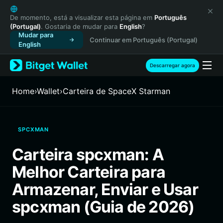
English
日本語
De momento, está a visualizar esta página em
Português
(Portugal)
. Gostaria de mudar para
English
?
Tiếng Việt
Mudar para
Continuar em Português (Portugal)
Русский
English
Español (Latinoamérica)
Türkçe
Descarregar agora
Italiano
Français
Home
›
Wallet
›
Carteira de SpaceX Starman
Deutsch
简体中文
繁體中文
SPCXMAN
Português (Portugal)
Bahasa Indonesia
Carteira spcxman: A
ภาษาไทย
Melhor Carteira para
हिन्दी
বাংলা
Armazenar, Enviar e Usar
Español
spcxman (Guia de 2026)
Português (Brasil)
Español (Argentina)