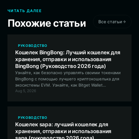
ЧИТАТЬ ДАЛЕЕ
Похожие статьи
Все статьи
РУКОВОДСТВО
Кошелек BingBong: Лучший кошелек для
хранения, отправки и использования
BingBong (Руководство 2026 года)
Узнайте, как безопасно управлять своими токенами
BingBong с помощью лучшего криптокошелька для
экосистемы EVM. Узнайте, как Bitget Wallet
Aug 5, 2026
предоставляет необходимые функции для навигации
в условиях волатильности мем-коинов, управляемых
сообществом.
РУКОВОДСТВО
Кошелек sapa: лучший кошелек для
хранения, отправки и использования
sapa (руководство 2026 года)