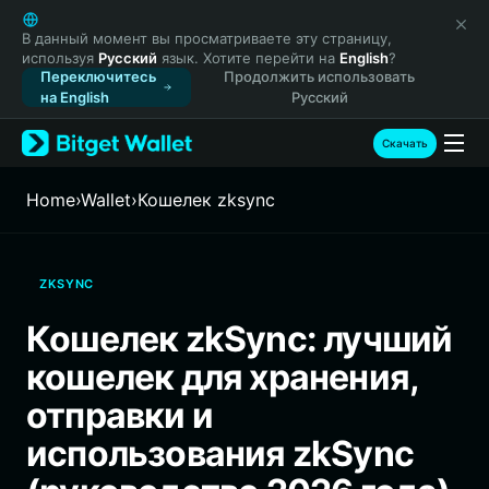
English
日本語
В данный момент вы просматриваете эту страницу,
используя
Русский
язык. Хотите перейти на
English
?
Tiếng Việt
Переключитесь
Продолжить использовать
Русский
на English
Русский
Español (Latinoamérica)
Türkçe
Скачать
Italiano
Français
Home
›
Wallet
›
Кошелек zksync
Deutsch
简体中文
繁體中文
ZKSYNC
Português (Portugal)
Bahasa Indonesia
Кошелек zkSync: лучший
ภาษาไทย
кошелек для хранения,
हिन्दी
বাংলা
отправки и
Español
использования zkSync
Português (Brasil)
Español (Argentina)