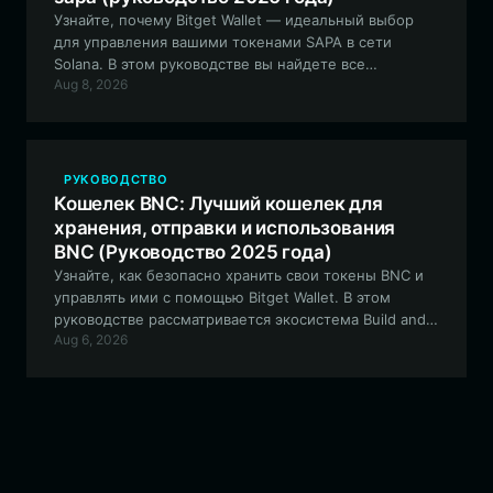
Узнайте, почему Bitget Wallet — идеальный выбор
для управления вашими токенами SAPA в сети
Solana. В этом руководстве вы найдете все
Aug 8, 2026
необходимое: от безопасного хранения и удобной
торговли до участия в жизни меме-сообщества
SAPA.
РУКОВОДСТВО
Кошелек BNC: Лучший кошелек для
хранения, отправки и использования
BNC (Руководство 2025 года)
Узнайте, как безопасно хранить свои токены BNC и
управлять ими с помощью Bitget Wallet. В этом
руководстве рассматривается экосистема Build and
Aug 6, 2026
Code, а также представлены экспертные
рекомендации по лучшим функциям кошелька для
инфраструктурных активов на базе EVM.