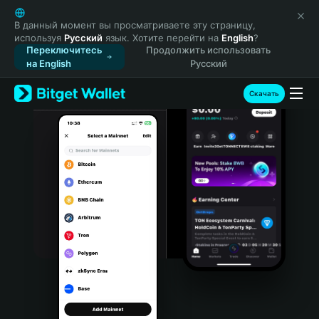
English
日本語
В данный момент вы просматриваете эту страницу,
используя
Русский
язык. Хотите перейти на
English
?
Tiếng Việt
Переключитесь
Продолжить использовать
Русский
на English
Русский
Español (Latinoamérica)
Türkçe
Скачать
Italiano
Français
Deutsch
简体中文
繁體中文
Português (Portugal)
Bahasa Indonesia
ภาษาไทย
हिन्दी
বাংলা
Español
Português (Brasil)
Español (Argentina)