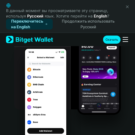
English
日本語
В данный момент вы просматриваете эту страницу,
используя
Русский
язык. Хотите перейти на
English
?
Tiếng Việt
Переключитесь
Продолжить использовать
Русский
на English
Русский
Español (Latinoamérica)
Türkçe
Скачать
Italiano
Français
Deutsch
简体中文
繁體中文
Português (Portugal)
Bahasa Indonesia
ภาษาไทย
हिन्दी
বাংলা
Español
Português (Brasil)
Español (Argentina)