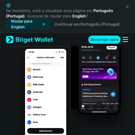
English
日本語
De momento, está a visualizar esta página em
Português
(Portugal)
. Gostaria de mudar para
English
?
Tiếng Việt
Mudar para
Continuar em Português (Portugal)
Русский
English
Español (Latinoamérica)
Türkçe
Descarregar agora
Italiano
Français
Deutsch
简体中文
繁體中文
Português (Portugal)
Bahasa Indonesia
ภาษาไทย
हिन्दी
বাংলা
Español
Português (Brasil)
Español (Argentina)