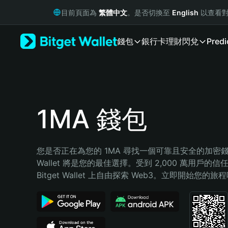
English
目前頁面為
繁體中文
。是否切換至
English
以查看對
日本語
Tiếng Việt
錢包
銀行卡
理財
閃兌
Predi
Русский
Español (Latinoamérica)
Türkçe
Italiano
Français
Deutsch
1MA 錢包
简体中文
繁體中文
Português (Portugal)
您是否正在為您的 1MA 尋找一個可靠且安全的加密錢包？
Bahasa Indonesia
Wallet 將是您的最佳選擇。受到 2,000 萬用戶的信
ภาษาไทย
Bitget Wallet 上自由探索 Web3。立即開始您的旅
हिन्दी
বাংলা
Español
Português (Brasil)
Español (Argentina)