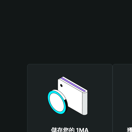
儲存您的 1MA
獲