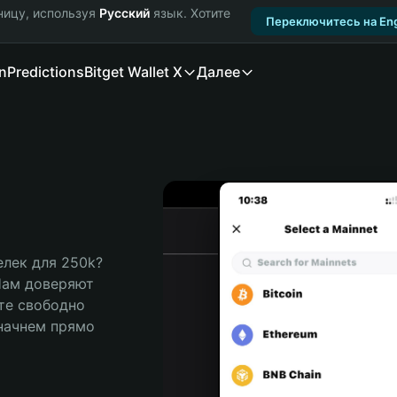
ницу, используя
Русский
язык. Хотите
Переключитесь на Eng
n
Predictions
Bitget Wallet X
Далее
ек для 250k? 
Нам доверяют 
те свободно 
ачнем прямо 