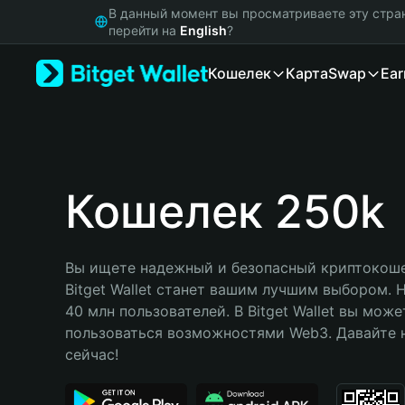
English
В данный момент вы просматриваете эту стра
日本語
перейти на
English
?
Tiếng Việt
Кошелек
Карта
Swap
Ear
Русский
Español (Latinoamérica)
Türkçe
Italiano
Français
Deutsch
Кошелек 250k
简体中文
繁體中文
Português (Portugal)
Вы ищете надежный и безопасный криптокошел
Bahasa Indonesia
Bitget Wallet станет вашим лучшим выбором. 
ภาษาไทย
40 млн пользователей. В Bitget Wallet вы може
हिन्दी
пользоваться возможностями Web3. Давайте н
বাংলা
сейчас!
Español
Português (Brasil)
Español (Argentina)