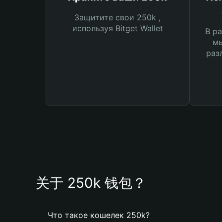
Защитите свои 250k ,
используя Bitget Wallet
В ра
мы
раз
关于 250k 钱包？
Что такое кошелек 250k?