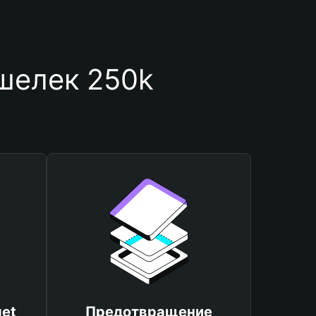
шелек 250k
et
Предотвращение