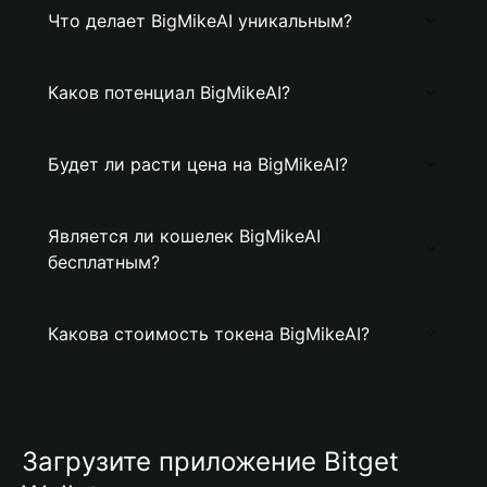
Что делает BigMikeAI уникальным?
Каков потенциал BigMikeAI?
Будет ли расти цена на BigMikeAI?
Является ли кошелек BigMikeAI
бесплатным?
Какова стоимость токена BigMikeAI?
Загрузите приложение Bitget