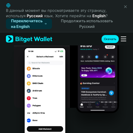
English
日本語
В данный момент вы просматриваете эту страницу,
используя
Русский
язык. Хотите перейти на
English
?
Tiếng Việt
Переключитесь
Продолжить использовать
Русский
на English
Русский
Español (Latinoamérica)
Türkçe
Скачать
Italiano
Français
Deutsch
简体中文
繁體中文
Português (Portugal)
Bahasa Indonesia
ภาษาไทย
हिन्दी
বাংলা
Español
Português (Brasil)
Español (Argentina)