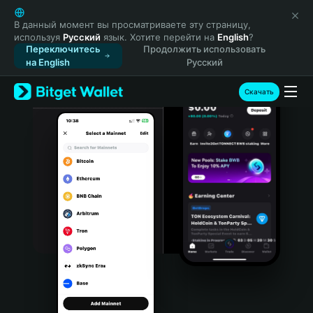
English
日本語
В данный момент вы просматриваете эту страницу,
используя
Русский
язык. Хотите перейти на
English
?
Tiếng Việt
Переключитесь
Продолжить использовать
Русский
на English
Русский
Español (Latinoamérica)
Türkçe
Скачать
Italiano
Français
Deutsch
简体中文
繁體中文
Português (Portugal)
Bahasa Indonesia
ภาษาไทย
हिन्दी
বাংলা
Español
Português (Brasil)
Español (Argentina)