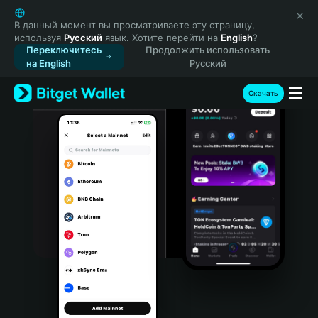
English
日本語
В данный момент вы просматриваете эту страницу,
используя
Русский
язык. Хотите перейти на
English
?
Tiếng Việt
Переключитесь
Продолжить использовать
Русский
на English
Русский
Español (Latinoamérica)
Türkçe
Скачать
Italiano
Français
Deutsch
简体中文
繁體中文
Português (Portugal)
Bahasa Indonesia
ภาษาไทย
हिन्दी
বাংলা
Español
Português (Brasil)
Español (Argentina)