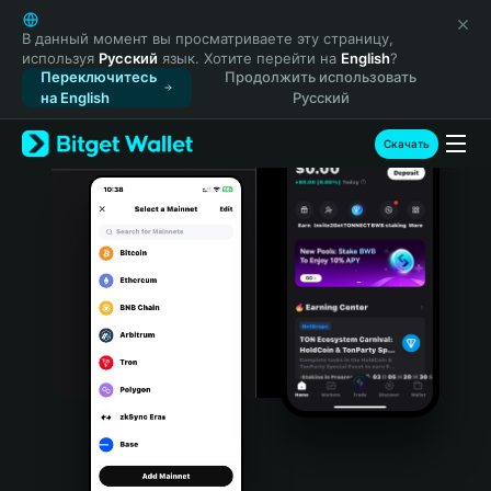
English
日本語
В данный момент вы просматриваете эту страницу,
используя
Русский
язык. Хотите перейти на
English
?
Tiếng Việt
Переключитесь
Продолжить использовать
Русский
на English
Русский
Español (Latinoamérica)
Türkçe
Скачать
Italiano
Français
Deutsch
简体中文
繁體中文
Português (Portugal)
Bahasa Indonesia
ภาษาไทย
हिन्दी
বাংলা
Español
Português (Brasil)
Español (Argentina)