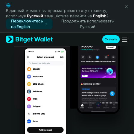
English
日本語
В данный момент вы просматриваете эту страницу,
используя
Русский
язык. Хотите перейти на
English
?
Tiếng Việt
Переключитесь
Продолжить использовать
Русский
на English
Русский
Español (Latinoamérica)
Türkçe
Скачать
Italiano
Français
Deutsch
简体中文
繁體中文
Português (Portugal)
Bahasa Indonesia
ภาษาไทย
हिन्दी
বাংলা
Español
Português (Brasil)
Español (Argentina)