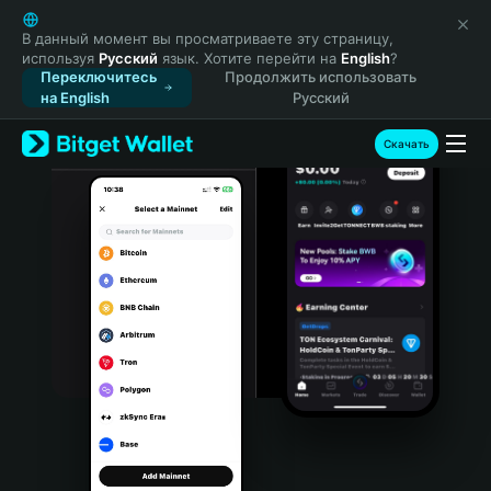
English
日本語
В данный момент вы просматриваете эту страницу,
используя
Русский
язык. Хотите перейти на
English
?
Tiếng Việt
Переключитесь
Продолжить использовать
Русский
на English
Русский
Español (Latinoamérica)
Türkçe
Скачать
Italiano
Français
Deutsch
简体中文
繁體中文
Português (Portugal)
Bahasa Indonesia
ภาษาไทย
हिन्दी
বাংলা
Español
Português (Brasil)
Español (Argentina)