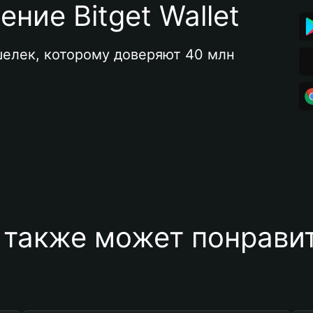
ние Bitget Wallet
елек, которому доверяют 40 млн 
 также может понравит