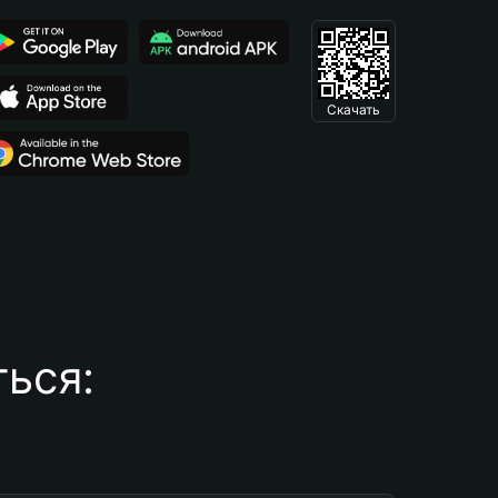
Скачать
ься: