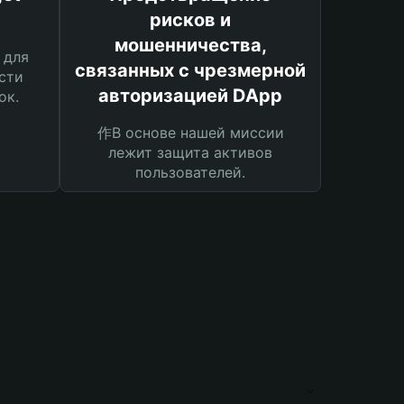
рисков и
мошенничества,
 для
связанных с чрезмерной
сти
авторизацией DApp
ок.
作В основе нашей миссии
лежит защита активов
пользователей.