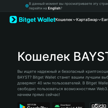
English
В данный момент вы просматриваете эту стра
日本語
перейти на
English
?
Tiếng Việt
Кошелек
Карта
Swap
Ear
Русский
Español (Latinoamérica)
Türkçe
Italiano
Français
Deutsch
Кошелек BAYS
简体中文
繁體中文
Português (Portugal)
Вы ищете надежный и безопасный криптокоше
Bahasa Indonesia
BAYST? Bitget Wallet станет вашим лучшим вы
ภาษาไทย
доверяют 40 млн пользователей. В Bitget Walle
हिन्दी
свободно пользоваться возможностями Web3. 
বাংলা
начнем прямо сейчас!
Español
Português (Brasil)
Español (Argentina)