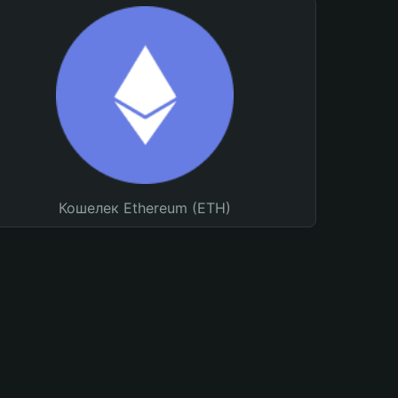
Кошелек Ethereum (ETH)