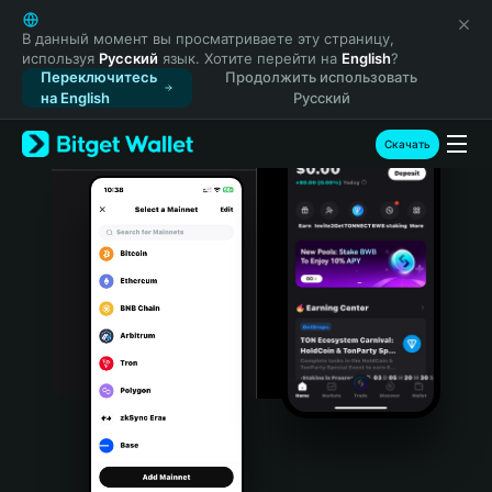
English
日本語
В данный момент вы просматриваете эту страницу,
используя
Русский
язык. Хотите перейти на
English
?
Tiếng Việt
Переключитесь
Продолжить использовать
Русский
на English
Русский
Español (Latinoamérica)
Türkçe
Скачать
Italiano
Français
Deutsch
简体中文
繁體中文
Português (Portugal)
Bahasa Indonesia
ภาษาไทย
हिन्दी
বাংলা
Español
Português (Brasil)
Español (Argentina)