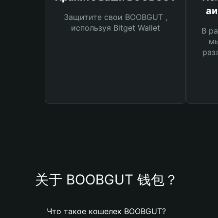
а
Защитите свои BOOBGUT ,
используя Bitget Wallet
В ра
мы
раз
关于 BOOBGUT 钱包？
Что такое кошелек BOOBGUT?