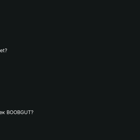
et?
елек BOOBGUT?