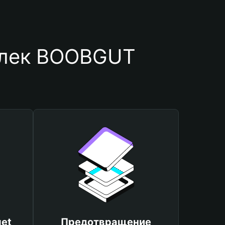
елек BOOBGUT
et
Предотвращение