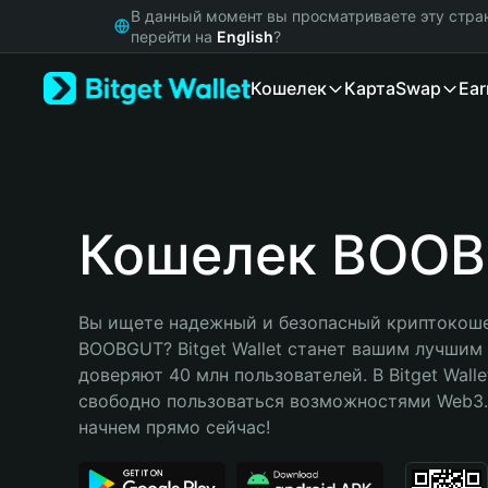
English
В данный момент вы просматриваете эту стра
日本語
перейти на
English
?
Tiếng Việt
Кошелек
Карта
Swap
Ear
Русский
Español (Latinoamérica)
Türkçe
Italiano
Français
Deutsch
Кошелек BOO
简体中文
繁體中文
Português (Portugal)
Вы ищете надежный и безопасный криптокоше
Bahasa Indonesia
BOOBGUT? Bitget Wallet станет вашим лучшим
ภาษาไทย
доверяют 40 млн пользователей. В Bitget Walle
हिन्दी
свободно пользоваться возможностями Web3. 
বাংলা
начнем прямо сейчас!
Español
Português (Brasil)
Español (Argentina)