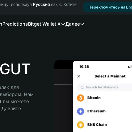
ницу, используя
Русский
язык. Хотите
Переключитесь на Eng
n
Predictions
Bitget Wallet X
Далее
BGUT
лек для 
 выбором. Нам 
t вы можете 
Давайте 