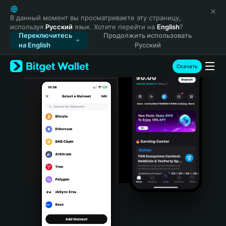
English
日本語
В данный момент вы просматриваете эту страницу,
используя
Русский
язык. Хотите перейти на
English
?
Tiếng Việt
Переключитесь
Продолжить использовать
Русский
на English
Русский
Español (Latinoamérica)
Türkçe
Скачать
Italiano
Français
Deutsch
简体中文
繁體中文
Português (Portugal)
Bahasa Indonesia
ภาษาไทย
हिन्दी
বাংলা
Español
Português (Brasil)
Español (Argentina)